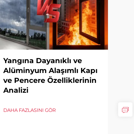
Çe
Yangına Dayanıklı ve
Tem
Alüminyum Alaşımlı Kapı
İsk
ve Pencere Özelliklerinin
Ya
Analizi
DAH
DAHA FAZLASINI GÖR