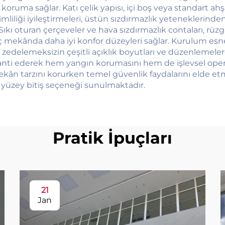
ş koruma sağlar. Katı çelik yapısı, içi boş veya standart ah
erimliliği iyileştirmeleri, üstün sızdırmazlık yeteneklerin
 Sıkı oturan çerçeveler ve hava sızdırmazlık contaları, rüzgâ
iç mekânda daha iyi konfor düzeyleri sağlar. Kurulum esne
 zedelemeksizin çeşitli açıklık boyutları ve düzenlemele
ranti ederek hem yangın korumasını hem de işlevsel op
mekân tarzını korurken temel güvenlik faydalarını elde et
yüzey bitiş seçeneği sunulmaktadır.
Pratik İpuçları
21
Jan