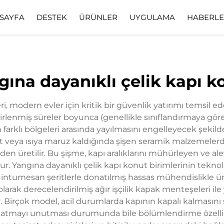
 SAYFA
DESTEK
ÜRÜNLER
UYGULAMA
HABERL
S
İndir
Video
gına dayanıklı çelik kapı k
i, modern evler için kritik bir güvenlik yatırımı temsil e
 belirlenmiş süreler boyunca (genellikle sınıflandırmaya göre
arklı bölgeleri arasında yayılmasını engelleyecek şekilde
ulit veya ısıya maruz kaldığında şişen seramik malzemeler
en üretilir. Bu şişme, kapı aralıklarını mühürleyen ve ale
ur. Yangına dayanıklı çelik kapı konut birimlerinin teknoloj
intumesan şeritlerle donatılmış hassas mühendislikle üreti
larak derecelendirilmiş ağır işçilik kapak menteşeleri ile
r. Birçok model, acil durumlarda kapının kapalı kalması
 kapatmayı unutması durumunda bile bölümlendirme özelliğ