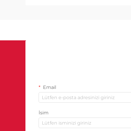
Email
İsim