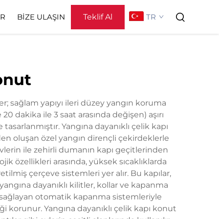
Teklif Al
TR
ER
BIZE ULAŞIN
Hakkımızda
onut
der; sağlam yapıyı ileri düzey yangın koruma
 20 dakika ile 3 saat arasında değişen) aşırı
 tasarlanmıştır. Yangına dayanıklı çelik kapı
den oluşan özel yangın dirençli çekirdeklerle
vlerin ile zehirli dumanın kapı geçitlerinden
ik özellikleri arasında, yüksek sıcaklıklarda
lmiş çerçeve sistemleri yer alır. Bu kapılar,
 yangına dayanıklı kilitler, kollar ve kapanma
nı sağlayan otomatik kapanma sistemleriyle
i korunur. Yangına dayanıklı çelik kapı konut