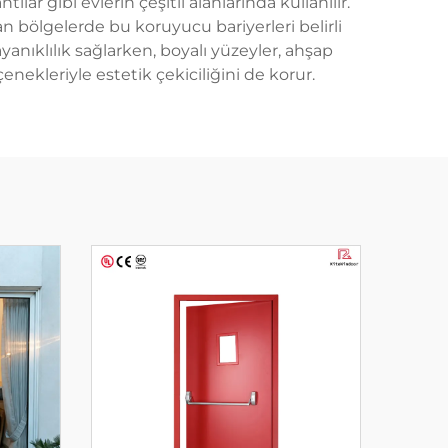
tılar gibi evlerin çeşitli alanlarında kullanılır.
şıyan bölgelerde bu koruyucu bariyerleri belirli
yanıklılık sağlarken, boyalı yüzeyler, ahşap
nekleriyle estetik çekiciliğini de korur.