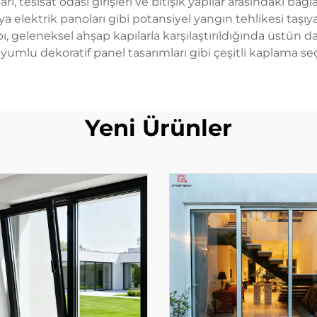
ı, tesisat odası girişleri ve bitişik yapılar arasındaki bağlan
arı veya elektrik panoları gibi potansiyel yangın tehlikesi ta
 geleneksel ahşap kapılarla karşılaştırıldığında üstün da
mlu dekoratif panel tasarımları gibi çeşitli kaplama seçe
Yeni Ürünler