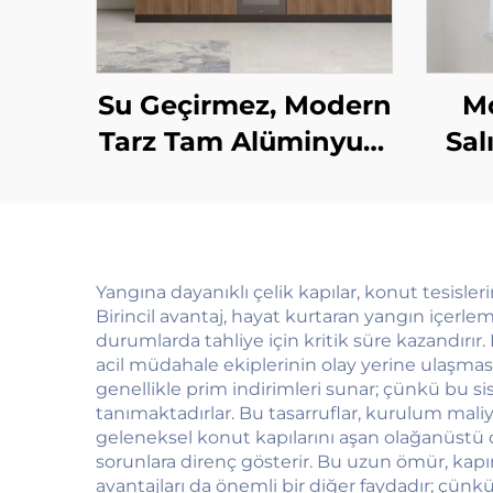
Su Geçirmez, Modern
M
Tarz Tam Alüminyum
Sal
Mutfak Dolabı
Alü
Gardırop Seti için
Sapl
Özel Üstlü Musluk
Ekst
Arkası
Ses Y
Yangına dayanıklı çelik kapılar, konut tesisl
Birincil avantaj, hayat kurtaran yangın içerle
durumlarda tahliye için kritik süre kazandırır.
acil müdahale ekiplerinin olay yerine ulaşmasın
genellikle prim indirimleri sunar; çünkü bu si
tanımaktadırlar. Bu tasarruflar, kurulum maliy
geleneksel konut kapılarını aşan olağanüstü da
sorunlara direnç gösterir. Bu uzun ömür, kap
avantajları da önemli bir diğer faydadır; çünkü