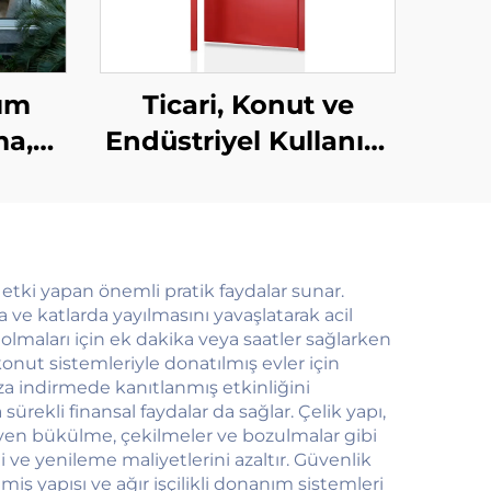
ım
Ticari, Konut ve
ma,
Endüstriyel Kullanım
ese
İçin Özel Olarak
lı
Yapılandırılabilir
lu
Çoklu Senaryolu
 Dış
Çelik Yangın Kapısı
etki yapan önemli pratik faydalar sunar.
 ve katlarda yayılmasını yavaşlatarak acil
gülü
e olmaları için ek dakika veya saatler sağlarken
konut sistemleriyle donatılmış evler için
aza indirmede kanıtlanmış etkinliğini
rekli finansal faydalar da sağlar. Çelik yapı,
leyen bükülme, çekilmeler ve bozulmalar gibi
e yenileme maliyetlerini azaltır. Güvenlik
iş yapısı ve ağır işçilikli donanım sistemleri