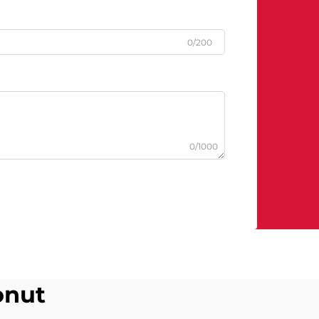
0/200
0/1000
onut