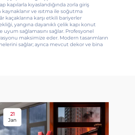
şap kapılarla kıyaslandığında zorla giriş
den kaynaklanır ve ısıtma ile soğutma
r kaçaklarına karşı etkili bariyerler
kliği, yangına dayanıklı çelik kapı konut
re uyum sağlamasını sağlar. Profesyonel
erasyonu maksimize eder. Modern tasarımların
melerini sağlar; ayrıca mevcut dekor ve bina
21
2
Jan
Ja