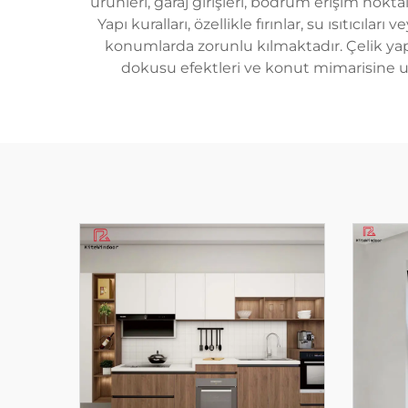
ürünleri, garaj girişleri, bodrum erişim noktalar
Yapı kuralları, özellikle fırınlar, su ısıtıcıl
konumlarda zorunlu kılmaktadır. Çelik yapı,
dokusu efektleri ve konut mimarisine uyu