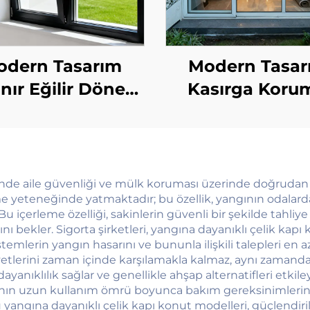
odern Tasarım
Modern Tasar
ınır Eğilir Döner
Kasırga Koru
minyum Alaşım
Darbeye ve S
ama Pencereleri,
Karşı Dayanık
ra İnce Çerçeveli,
Alüminyum Av
alıtımlı Ekran, Isı
Kapısı, Balkon
erinde aile güvenliği ve mülk koruması üzerinde doğrudan 
me yeteneğinde yatmaktadır; bu özellik, yangının odalarda
Yalıtımı
Mekân Cam Sür
 Bu içerleme özelliği, sakinlerin güvenli bir şekilde tahliy
Kapılar
ı bekler. Sigorta şirketleri, yangına dayanıklı çelik kapı 
stemlerin yangın hasarını ve bununla ilişkili talepleri en 
etlerini zaman içinde karşılamakla kalmaz, aynı zamanda sü
yanıklılık sağlar ve genellikle ahşap alternatifleri etki
ının uzun kullanım ömrü boyunca bakım gereksinimlerini v
 yangına dayanıklı çelik kapı konut modelleri, güçlendirilm