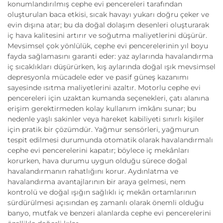
konumlandırılmış cephe evi pencereleri tarafından
oluşturulan baca etkisi, sıcak havayı yukarı doğru çeker ve
evin dışına atar; bu da doğal dolaşım desenleri oluşturarak
iç hava kalitesini artırır ve soğutma maliyetlerini düşürür.
Mevsimsel çok yönlülük, cephe evi pencerelerinin yıl boyu
fayda sağlamasını garanti eder: yaz aylarında havalandırma
iç sıcaklıkları düşürürken, kış aylarında doğal ışık mevsimsel
depresyonla mücadele eder ve pasif güneş kazanımı
sayesinde ısıtma maliyetlerini azaltır. Motorlu cephe evi
pencereleri için uzaktan kumanda seçenekleri, çatı alanına
erişim gerektirmeden kolay kullanım imkânı sunar; bu
nedenle yaşlı sakinler veya hareket kabiliyeti sınırlı kişiler
için pratik bir çözümdür. Yağmur sensörleri, yağmurun
tespit edilmesi durumunda otomatik olarak havalandırmalı
cephe evi pencerelerini kapatır; böylece iç mekânları
korurken, hava durumu uygun olduğu sürece doğal
havalandırmanın rahatlığını korur. Aydınlatma ve
havalandırma avantajlarının bir araya gelmesi, nem
kontrolü ve doğal ışığın sağlıklı iç mekân ortamlarının
sürdürülmesi açısından eş zamanlı olarak önemli olduğu
banyo, mutfak ve benzeri alanlarda cephe evi pencerelerini