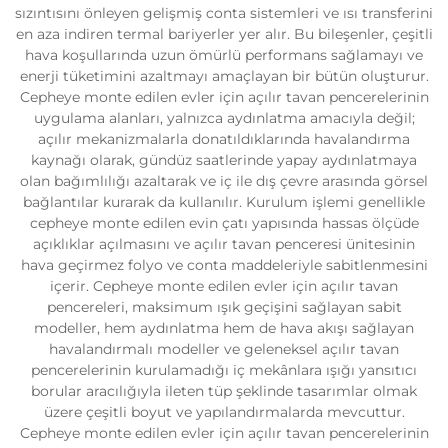
sızıntısını önleyen gelişmiş conta sistemleri ve ısı transferini
en aza indiren termal bariyerler yer alır. Bu bileşenler, çeşitli
hava koşullarında uzun ömürlü performans sağlamayı ve
enerji tüketimini azaltmayı amaçlayan bir bütün oluşturur.
Cepheye monte edilen evler için açılır tavan pencerelerinin
uygulama alanları, yalnızca aydınlatma amacıyla değil;
açılır mekanizmalarla donatıldıklarında havalandırma
kaynağı olarak, gündüz saatlerinde yapay aydınlatmaya
olan bağımlılığı azaltarak ve iç ile dış çevre arasında görsel
bağlantılar kurarak da kullanılır. Kurulum işlemi genellikle
cepheye monte edilen evin çatı yapısında hassas ölçüde
açıklıklar açılmasını ve açılır tavan penceresi ünitesinin
hava geçirmez folyo ve conta maddeleriyle sabitlenmesini
içerir. Cepheye monte edilen evler için açılır tavan
pencereleri, maksimum ışık geçişini sağlayan sabit
modeller, hem aydınlatma hem de hava akışı sağlayan
havalandırmalı modeller ve geleneksel açılır tavan
pencerelerinin kurulamadığı iç mekânlara ışığı yansıtıcı
borular aracılığıyla ileten tüp şeklinde tasarımlar olmak
üzere çeşitli boyut ve yapılandırmalarda mevcuttur.
Cepheye monte edilen evler için açılır tavan pencerelerinin