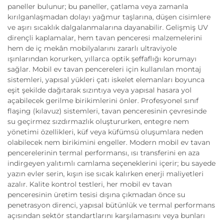
paneller bulunur; bu paneller, çatlama veya zamanla
kırılganlaşmadan dolayı yağmur taşlarına, düşen cisimlere
ve aşırı sıcaklık dalgalanmalarına dayanabilir. Gelişmiş UV
dirençli kaplamalar, hem tavan penceresi malzemelerini
hem de iç mekân mobilyalarını zararlı ultraviyole
ışınlarından korurken, yıllarca optik şeffaflığı korumayı
sağlar. Mobil ev tavan pencereleri için kullanılan montaj
sistemleri, yapısal yükleri çatı iskelet elemanları boyunca
eşit şekilde dağıtarak sızıntıya veya yapısal hasara yol
açabilecek gerilme birikimlerini önler. Profesyonel sınıf
flaşing (kılavuz) sistemleri, tavan penceresinin çevresinde
su geçirmez sızdırmazlık oluştururken, entegre nem
yönetimi özellikleri, küf veya küfümsü oluşumlara neden
olabilecek nem birikimini engeller. Modern mobil ev tavan
pencerelerinin termal performansı, ısı transferini en aza
indirgeyen yalıtımlı camlama seçeneklerini içerir; bu sayede
yazın evler serin, kışın ise sıcak kalırken enerji maliyetleri
azalır. Kalite kontrol testleri, her mobil ev tavan
penceresinin üretim tesisi dışına çıkmadan önce su
penetrasyon direnci, yapısal bütünlük ve termal performans
açısından sektör standartlarını karşılamasını veya bunları