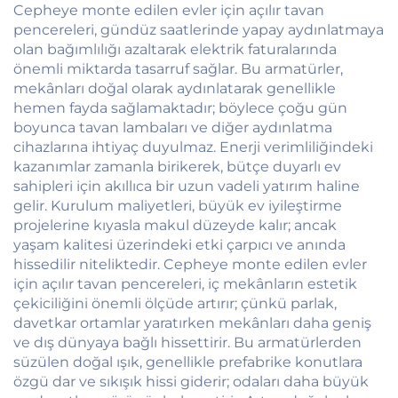
Dış Mekân Cam
Cepheye monte edilen evler için açılır tavan
Sürgülü Kapılar
pencereleri, gündüz saatlerinde yapay aydınlatmaya
olan bağımlılığı azaltarak elektrik faturalarında
önemli miktarda tasarruf sağlar. Bu armatürler,
mekânları doğal olarak aydınlatarak genellikle
hemen fayda sağlamaktadır; böylece çoğu gün
boyunca tavan lambaları ve diğer aydınlatma
cihazlarına ihtiyaç duyulmaz. Enerji verimliliğindeki
kazanımlar zamanla birikerek, bütçe duyarlı ev
sahipleri için akıllıca bir uzun vadeli yatırım haline
gelir. Kurulum maliyetleri, büyük ev iyileştirme
projelerine kıyasla makul düzeyde kalır; ancak
yaşam kalitesi üzerindeki etki çarpıcı ve anında
hissedilir niteliktedir. Cepheye monte edilen evler
için açılır tavan pencereleri, iç mekânların estetik
çekiciliğini önemli ölçüde artırır; çünkü parlak,
davetkar ortamlar yaratırken mekânları daha geniş
ve dış dünyaya bağlı hissettirir. Bu armatürlerden
süzülen doğal ışık, genellikle prefabrike konutlara
özgü dar ve sıkışık hissi giderir; odaları daha büyük