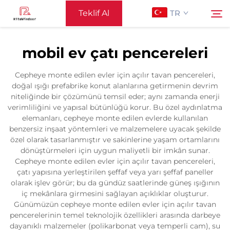
Teklif Al
TR
mobil ev çatı pencereleri
Ana Sayfa
Ara
Cepheye monte edilen evler için açılır tavan pencereleri,
doğal ışığı prefabrike konut alanlarına getirmenin devrim
Destek
niteliğinde bir çözümünü temsil eder; aynı zamanda enerji
verimliliğini ve yapısal bütünlüğü korur. Bu özel aydınlatma
elemanları, cepheye monte edilen evlerde kullanılan
Ürünler
benzersiz inşaat yöntemleri ve malzemelere uyacak şekilde
özel olarak tasarlanmıştır ve sakinlerine yaşam ortamlarını
dönüştürmeleri için uygun maliyetli bir imkân sunar.
Uygulama
Cepheye monte edilen evler için açılır tavan pencereleri,
çatı yapısına yerleştirilen şeffaf veya yarı şeffaf paneller
olarak işlev görür; bu da gündüz saatlerinde güneş ışığının
Haberler
iç mekânlara girmesini sağlayan açıklıklar oluşturur.
Günümüzün cepheye monte edilen evler için açılır tavan
pencerelerinin temel teknolojik özellikleri arasında darbeye
Bize Ulaşın
dayanıklı malzemeler (polikarbonat veya temperli cam), su