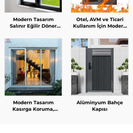
Modern Tasarım
Otel, AVM ve Ticari
Salınır Eğilir Döner
Kullanım İçin Modern
Alüminyum Alaşım
Tasarım Cam Güvenlik
Saplama Pencereleri,
Kapısı, İç Yüzeyi
Ekstra İnce Çerçeveli,
Yangın Dereceli,
Ses Yalıtımlı Ekran, Isı
İşlenmiş Yüzeyli
Yalıtımı
Yangın Kapısı
Modern Tasarım
Alüminyum Bahçe
Kasırga Koruma,
Kapısı
Darbeye ve Sese Karşı
Dayanıklı Alüminyum
Avlu Kapısı, Balkon