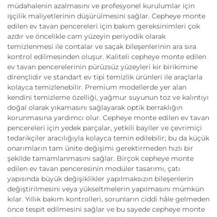
müdahalenin azalmasını ve profesyonel kurulumlar için
işçilik maliyetlerinin düşürülmesini sağlar. Cepheye monte
edilen ev tavan pencereleri için bakım gereksinimleri çok
azdır ve öncelikle cam yüzeyin periyodik olarak
temizlenmesi ile contalar ve saçak bileşenlerinin ara sıra
kontrol edilmesinden oluşur. Kaliteli cepheye monte edilen
ev tavan pencerelerinin pürüzsüz yüzeyleri kir birikimine
dirençlidir ve standart ev tipi temizlik ürünleri ile araçlarla
kolayca temizlenebilir. Premium modellerde yer alan
kendini temizleme özelliği, yağmur suyunun toz ve kalıntıyı
doğal olarak yıkamasını sağlayarak optik berraklığın
korunmasına yardımcı olur. Cepheye monte edilen ev tavan
pencereleri için yedek parçalar, yetkili bayiler ve çevrimiçi
tedarikçiler aracılığıyla kolayca temin edilebilir; bu da küçük
onarımların tam ünite değişimi gerektirmeden hızlı bir
şekilde tamamlanmasını sağlar. Birçok cepheye monte
edilen ev tavan penceresinin modüler tasarımı, çatı
yapısında büyük değişiklikler yapılmaksızın bileşenlerin
değiştirilmesini veya yükseltmelerin yapılmasını mümkün
kılar. Yıllık bakım kontrolleri, sorunların ciddi hâle gelmeden
önce tespit edilmesini sağlar ve bu sayede cepheye monte