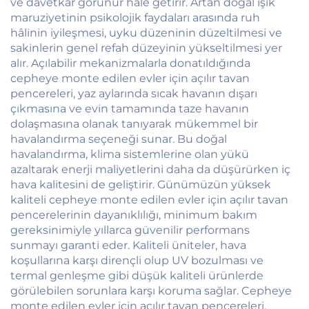
ve davetkar görünür hale getirir. Artan doğal ışık
maruziyetinin psikolojik faydaları arasında ruh
hâlinin iyileşmesi, uyku düzeninin düzeltilmesi ve
sakinlerin genel refah düzeyinin yükseltilmesi yer
alır. Açılabilir mekanizmalarla donatıldığında
cepheye monte edilen evler için açılır tavan
pencereleri, yaz aylarında sıcak havanın dışarı
çıkmasına ve evin tamamında taze havanın
dolaşmasına olanak tanıyarak mükemmel bir
havalandırma seçeneği sunar. Bu doğal
havalandırma, klima sistemlerine olan yükü
azaltarak enerji maliyetlerini daha da düşürürken iç
hava kalitesini de geliştirir. Günümüzün yüksek
kaliteli cepheye monte edilen evler için açılır tavan
pencerelerinin dayanıklılığı, minimum bakım
gereksinimiyle yıllarca güvenilir performans
sunmayı garanti eder. Kaliteli üniteler, hava
koşullarına karşı dirençli olup UV bozulması ve
termal genleşme gibi düşük kaliteli ürünlerde
görülebilen sorunlara karşı koruma sağlar. Cepheye
monte edilen evler için açılır tavan pencereleri,