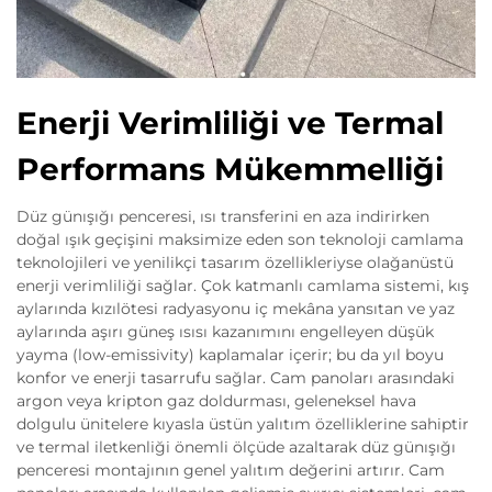
Enerji Verimliliği ve Termal
Performans Mükemmelliği
Düz günışığı penceresi, ısı transferini en aza indirirken
doğal ışık geçişini maksimize eden son teknoloji camlama
teknolojileri ve yenilikçi tasarım özellikleriyse olağanüstü
enerji verimliliği sağlar. Çok katmanlı camlama sistemi, kış
aylarında kızılötesi radyasyonu iç mekâna yansıtan ve yaz
aylarında aşırı güneş ısısı kazanımını engelleyen düşük
yayma (low-emissivity) kaplamalar içerir; bu da yıl boyu
konfor ve enerji tasarrufu sağlar. Cam panoları arasındaki
argon veya kripton gaz doldurması, geleneksel hava
dolgulu ünitelere kıyasla üstün yalıtım özelliklerine sahiptir
ve termal iletkenliği önemli ölçüde azaltarak düz günışığı
penceresi montajının genel yalıtım değerini artırır. Cam