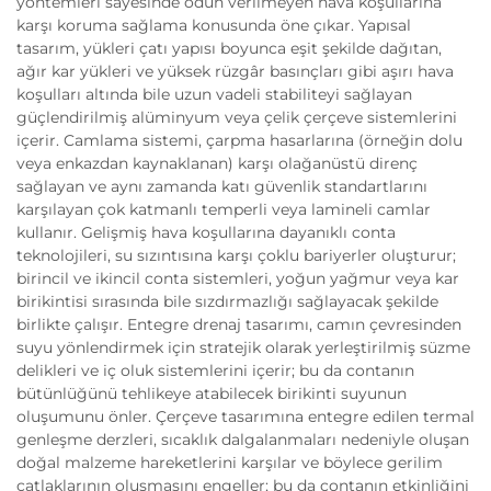
yöntemleri sayesinde ödün verilmeyen hava koşullarına
karşı koruma sağlama konusunda öne çıkar. Yapısal
tasarım, yükleri çatı yapısı boyunca eşit şekilde dağıtan,
ağır kar yükleri ve yüksek rüzgâr basınçları gibi aşırı hava
koşulları altında bile uzun vadeli stabiliteyi sağlayan
güçlendirilmiş alüminyum veya çelik çerçeve sistemlerini
içerir. Camlama sistemi, çarpma hasarlarına (örneğin dolu
veya enkazdan kaynaklanan) karşı olağanüstü direnç
sağlayan ve aynı zamanda katı güvenlik standartlarını
karşılayan çok katmanlı temperli veya lamineli camlar
kullanır. Gelişmiş hava koşullarına dayanıklı conta
teknolojileri, su sızıntısına karşı çoklu bariyerler oluşturur;
birincil ve ikincil conta sistemleri, yoğun yağmur veya kar
birikintisi sırasında bile sızdırmazlığı sağlayacak şekilde
birlikte çalışır. Entegre drenaj tasarımı, camın çevresinden
suyu yönlendirmek için stratejik olarak yerleştirilmiş süzme
delikleri ve iç oluk sistemlerini içerir; bu da contanın
bütünlüğünü tehlikeye atabilecek birikinti suyunun
oluşumunu önler. Çerçeve tasarımına entegre edilen termal
genleşme derzleri, sıcaklık dalgalanmaları nedeniyle oluşan
doğal malzeme hareketlerini karşılar ve böylece gerilim
çatlaklarının oluşmasını engeller; bu da contanın etkinliğini