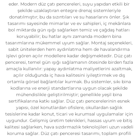
eder. Modern düz çatı pencereleri, suyu yapıdan etkili bir
şekilde uzaklaştıran entegre drenaj sistemleriyle
donatılmıştır; bu da sızıntıları ve su hasarlarını önler. Şık
tasarımı sayesinde mimarlar ve ev sahipleri, iç mekânlara
bol miktarda gün ışığı sağlarken temiz ve çağdaş hatları
koruyabilir; bu hatlar aynı zamanda modern bina
tasarımlarına mükemmel uyum sağlar. Montaj seçenekleri,
sabit ünitelerden hem aydınlatma hem de havalandırma
işlevi gören açılır modellere kadar değişmektedir. Düz çatı
penceresi, temel gün ışığı sağlamanın ötesinde birden fazla
amaçla kullanılır: yapay aydınlatma maliyetlerini azaltmak,
açılır olduğunda iç hava kalitesini iyileştirmek ve dış
ortamla görsel bağlantılar kurmak. Bu sistemler, sıkı bina
kodlarına ve enerji standartlarına uygun olacak şekilde
mühendislikle geliştirilmiştir; genellikle yeşil bina
sertifikalarına katkı sağlar. Düz çatı pencerelerinin esnek
yapısı, özel konutlardan ofislere, okullardan sağlık
tesislerine kadar konut, ticari ve kurumsal uygulamalar için
uygundur. Gelişmiş üretim teknikleri, hassas uyum ve bitiş
kalitesi sağlarken, hava sızdırmazlık teknolojileri uzun vadeli
koruma sağlar. Düz çatı penceresi tasarımı, toplam profili