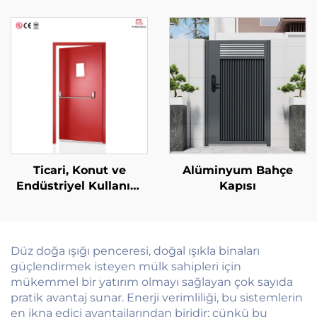
Alüminyum Alaşım
Tasarım Cam Güvenlik
Saplama Pencereleri,
Kapısı, İç Yüzeyi
Ekstra İnce Çerçeveli,
Yangın Dereceli,
Ses Yalıtımlı Ekran, Isı
İşlenmiş Yüzeyli
Yalıtımı
Yangın Kapısı
Ticari, Konut ve
Alüminyum Bahçe
Endüstriyel Kullanım
Kapısı
İçin Özel Olarak
Yapılandırılabilir Çoklu
Senaryolu Çelik
Yangın Kapısı
Düz doğa ışığı penceresi, doğal ışıkla binaları
güçlendirmek isteyen mülk sahipleri için
mükemmel bir yatırım olmayı sağlayan çok sayıda
pratik avantaj sunar. Enerji verimliliği, bu sistemlerin
en ikna edici avantajlarından biridir; çünkü bu