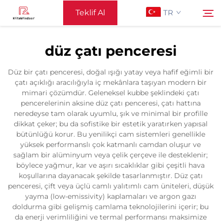
Teklif Al
TR
düz çatı penceresi
Ana Sayfa
Ara
Düz bir çatı penceresi, doğal ışığı yatay veya hafif eğimli bir
çatı açıklığı aracılığıyla iç mekânlara taşıyan modern bir
Destek
mimari çözümdür. Geleneksel kubbe şeklindeki çatı
pencerelerinin aksine düz çatı penceresi, çatı hattına
neredeyse tam olarak uyumlu, şık ve minimal bir profille
Ürünler
dikkat çeker; bu da sofistike bir estetik yaratırken yapısal
bütünlüğü korur. Bu yenilikçi cam sistemleri genellikle
yüksek performanslı çok katmanlı camdan oluşur ve
Uygulama
sağlam bir alüminyum veya çelik çerçeve ile desteklenir;
böylece yağmur, kar ve aşırı sıcaklıklar gibi çeşitli hava
koşullarına dayanacak şekilde tasarlanmıştır. Düz çatı
Haberler
penceresi, çift veya üçlü camlı yalıtımlı cam üniteleri, düşük
yayma (low-emissivity) kaplamaları ve argon gazı
doldurma gibi gelişmiş camlama teknolojilerini içerir; bu
Bize Ulaşın
da enerji verimliliğini ve termal performansı maksimize