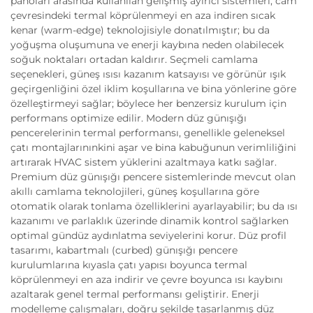
panoları arasında kullanılan gelişmiş ayırıcı sistemleri, cam
çevresindeki termal köprülenmeyi en aza indiren sıcak
kenar (warm-edge) teknolojisiyle donatılmıştır; bu da
yoğuşma oluşumuna ve enerji kaybına neden olabilecek
soğuk noktaları ortadan kaldırır. Seçmeli camlama
seçenekleri, güneş ısısı kazanım katsayısı ve görünür ışık
geçirgenliğini özel iklim koşullarına ve bina yönlerine göre
özelleştirmeyi sağlar; böylece her benzersiz kurulum için
performans optimize edilir. Modern düz günışığı
pencerelerinin termal performansı, genellikle geleneksel
çatı montajlarınınkini aşar ve bina kabuğunun verimliliğini
artırarak HVAC sistem yüklerini azaltmaya katkı sağlar.
Premium düz günışığı pencere sistemlerinde mevcut olan
akıllı camlama teknolojileri, güneş koşullarına göre
otomatik olarak tonlama özelliklerini ayarlayabilir; bu da ısı
kazanımı ve parlaklık üzerinde dinamik kontrol sağlarken
optimal gündüz aydınlatma seviyelerini korur. Düz profil
tasarımı, kabartmalı (curbed) günışığı pencere
kurulumlarına kıyasla çatı yapısı boyunca termal
köprülenmeyi en aza indirir ve çevre boyunca ısı kaybını
azaltarak genel termal performansı geliştirir. Enerji
modelleme çalışmaları, doğru şekilde tasarlanmış düz