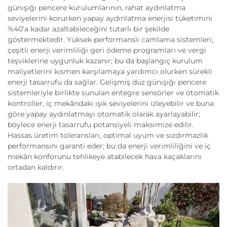
günışığı pencere kurulumlarının, rahat aydınlatma
seviyelerini korurken yapay aydınlatma enerjisi tüketimini
%40’a kadar azaltabileceğini tutarlı bir şekilde
göstermektedir. Yüksek performanslı camlama sistemleri,
çeşitli enerji verimliliği geri ödeme programları ve vergi
teşviklerine uygunluk kazanır; bu da başlangıç kurulum
maliyetlerini kısmen karşılamaya yardımcı olurken sürekli
enerji tasarrufu da sağlar. Gelişmiş düz günışığı pencere
sistemleriyle birlikte sunulan entegre sensörler ve otomatik
kontroller, iç mekândaki ışık seviyelerini izleyebilir ve buna
göre yapay aydınlatmayı otomatik olarak ayarlayabilir;
böylece enerji tasarrufu potansiyeli maksimize edilir.
Hassas üretim toleransları, optimal uyum ve sızdırmazlık
performansını garanti eder; bu da enerji verimliliğini ve iç
mekân konforunu tehlikeye atabilecek hava kaçaklarını
ortadan kaldırır.