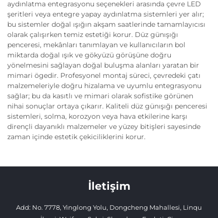
aydınlatma entegrasyonu seçenekleri arasında çevre LED
şeritleri veya entegre yapay aydınlatma sistemleri yer alır;
bu sistemler doğal ışığın akşam saatlerinde tamamlayıcısı
olarak çalışırken temiz estetiği korur. Düz günışığı
penceresi, mekânları tanımlayan ve kullanıcıların bol
miktarda doğal ışık ve gökyüzü görüşüne doğru
yönelmesini sağlayan doğal buluşma alanları yaratan bir
mimari ögedir. Profesyonel montaj süreci, çevredeki çatı
malzemeleriyle doğru hizalama ve uyumlu entegrasyonu
sağlar; bu da kasıtlı ve mimari olarak sofistike görünen
nihai sonuçlar ortaya çıkarır. Kaliteli düz günışığı penceresi
sistemleri, solma, korozyon veya hava etkilerine karşı
dirençli dayanıklı malzemeler ve yüzey bitişleri sayesinde
zaman içinde estetik çekiciliklerini korur.
İletişim
Add: No. 7778, Yinglong Yolu, Dongcheng Mahallesi, Linqu