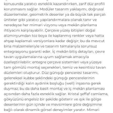
konusunda yaratıcı esneklik kazandırırken, zarif düz profili
korunmasını sağlar. Modüler tasarım yaklaşımı, doğrusal
düzenlemeler, geometrik desenler ya da büyük tek parçalı
üniteler gibi yaratıcı yapılandırmalara olanak tanır ve
neredeyse her mimari vizyonu veya mekân planlama
ihtiyacını karşılayabilir. Çerçeve yüzey bitişleri doğal
alüminyumdan toz boya ile kaplanmış renkler veya hatta
ahşap kaplamalı versiyonlara kadar değişir; bu da mevcut
bina malzemeleriyle ve tasarım temalarıyla sorunsuz
entegrasyonu garanti eder. İç mekân bitiş detayları, çevre
tavan uygulamalarına uyum sağlamak amacıyla
özelleştirilebilir; entegre çerçeve sistemleri veya yüzeye
tam gömülü montaj seçenekleri, temiz ve kesintisiz tavan
düzlemleri oluşturur. Düz günışığı penceresi tasarımı,
geleneksel kubbe şeklindeki günışığı pencerelerinin
gerektirdiği kalın aydınlık boşluğu (well) inşasına gerek
duymaz; bu da daha basit montaj ve iç mekân planlaması
açısından daha fazla esneklik sağlar. Kristal şeffaf camlama,
gökyüzünü engelsiz bir şekilde gösterir ve ışık ile gölge
desenlerinin gün içinde ve mevsimlere göre değişimine
bağlı olarak dinamik görsel deneyimler yaratır. Mimari