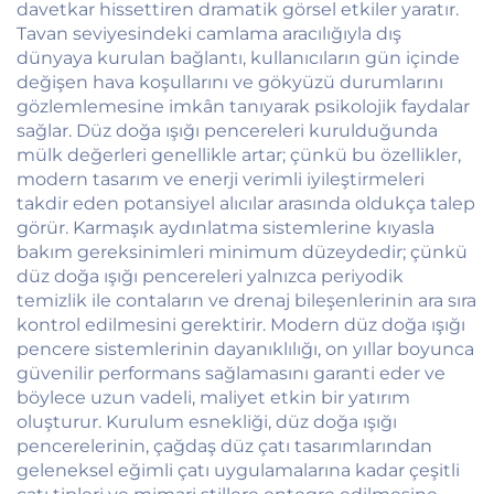
davetkar hissettiren dramatik görsel etkiler yaratır.
Tavan seviyesindeki camlama aracılığıyla dış
dünyaya kurulan bağlantı, kullanıcıların gün içinde
değişen hava koşullarını ve gökyüzü durumlarını
gözlemlemesine imkân tanıyarak psikolojik faydalar
sağlar. Düz doğa ışığı pencereleri kurulduğunda
mülk değerleri genellikle artar; çünkü bu özellikler,
modern tasarım ve enerji verimli iyileştirmeleri
takdir eden potansiyel alıcılar arasında oldukça talep
görür. Karmaşık aydınlatma sistemlerine kıyasla
bakım gereksinimleri minimum düzeydedir; çünkü
düz doğa ışığı pencereleri yalnızca periyodik
temizlik ile contaların ve drenaj bileşenlerinin ara sıra
kontrol edilmesini gerektirir. Modern düz doğa ışığı
pencere sistemlerinin dayanıklılığı, on yıllar boyunca
güvenilir performans sağlamasını garanti eder ve
böylece uzun vadeli, maliyet etkin bir yatırım
oluşturur. Kurulum esnekliği, düz doğa ışığı
pencerelerinin, çağdaş düz çatı tasarımlarından
geleneksel eğimli çatı uygulamalarına kadar çeşitli