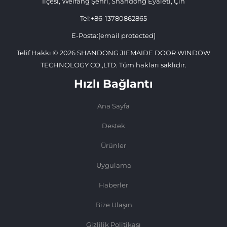
İlçesi, Weifang Şehri, Shandong Eyaleti, Çin
Tel:
+86-13780862865
E-Posta:
[email protected]
Telif Hakkı © 2026 SHANDONG JIEMAIDE DOOR WINDOW
TECHNOLOGY CO.,LTD. Tüm hakları saklıdır.
Hızlı Bağlantı
Ana Sayfa
Destek
Ürünler
Uygulama
Haberler
Bize Ulaşın
Gizlilik Politikası