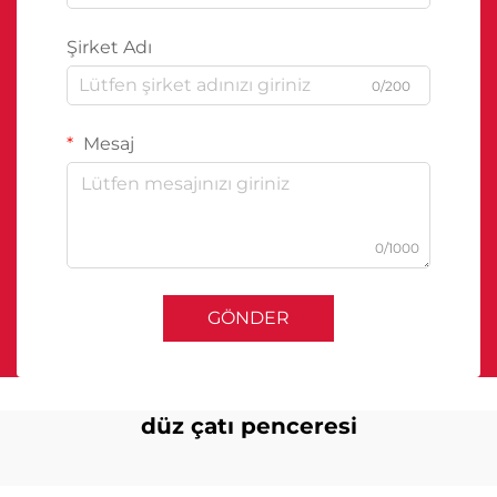
Şirket Adı
0/200
Mesaj
0/1000
GÖNDER
düz çatı penceresi