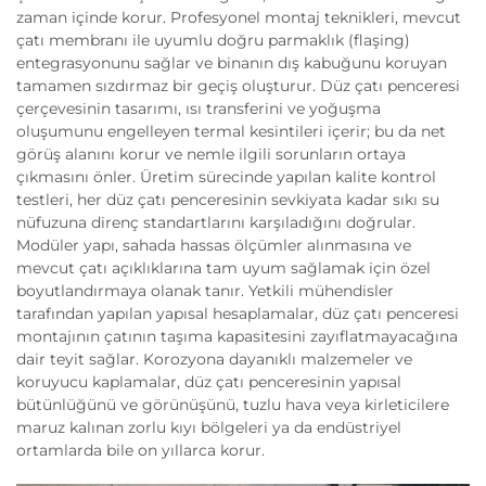
zaman içinde korur. Profesyonel montaj teknikleri, mevcut
çatı membranı ile uyumlu doğru parmaklık (flaşing)
entegrasyonunu sağlar ve binanın dış kabuğunu koruyan
tamamen sızdırmaz bir geçiş oluşturur. Düz çatı penceresi
çerçevesinin tasarımı, ısı transferini ve yoğuşma
oluşumunu engelleyen termal kesintileri içerir; bu da net
görüş alanını korur ve nemle ilgili sorunların ortaya
çıkmasını önler. Üretim sürecinde yapılan kalite kontrol
testleri, her düz çatı penceresinin sevkiyata kadar sıkı su
nüfuzuna direnç standartlarını karşıladığını doğrular.
Modüler yapı, sahada hassas ölçümler alınmasına ve
mevcut çatı açıklıklarına tam uyum sağlamak için özel
boyutlandırmaya olanak tanır. Yetkili mühendisler
tarafından yapılan yapısal hesaplamalar, düz çatı penceresi
montajının çatının taşıma kapasitesini zayıflatmayacağına
dair teyit sağlar. Korozyona dayanıklı malzemeler ve
koruyucu kaplamalar, düz çatı penceresinin yapısal
bütünlüğünü ve görünüşünü, tuzlu hava veya kirleticilere
maruz kalınan zorlu kıyı bölgeleri ya da endüstriyel
ortamlarda bile on yıllarca korur.