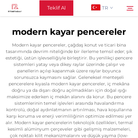
Teklif Al
TR
modern kayar pencereler
Ana Sayfa
Ara
Modern kayar pencereler, çağdaş konut ve ticari bina
tasarımında devrim niteliğinde bir ilerleme temsil eder; şık
Destek
estetiği, üstün işlevselliğiyle birleştirir. Bu yenilikçi pencere
sistemleri yatay veya dikey raylar üzerinde çalışır ve
panellerin açılıp kapanmak üzere raylar boyunca
Ürünler
sorunsuzca kaymasını sağlar. Geleneksel menteşeli
pencerelere kıyasla modern kayar pencereler, iç mekâna
doğru ya da dışarı doğru açılmadıkları için doğal ışığı
Uygulama
maksimize ederken iç mekân alanını da korur. Bu pencere
sistemlerinin temel işlevleri arasında havalandırma
kontrolü, doğal aydınlatmanın artırılması, hava koşullarına
Haberler
karşı koruma ve enerji verimliliğinin optimize edilmesi yer
alır. Modern kayar pencerelerin teknolojik özellikleri, termal
kesimli alüminyum çerçeveler gibi gelişmiş malzemeleri,
Bize Ulaşın
çok noktalı kilit mekanizmalarını ve düşük yayma (low-