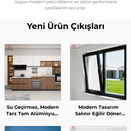
özgün modern çekiciliklerini ve üstün performans
özelliklerini korurlar.
Yeni Ürün Çıkışları
Su Geçirmez, Modern
Modern Tasarım
Tarz Tam Alüminyum
Salınır Eğilir Döner
Mutfak Dolabı
Alüminyum Alaşım
Gardırop Seti için Özel
Saplama Pencereleri,