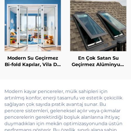
Üstlü Musluk Arkası
Ekstra İnce Çerçeveli,
Ses Yalıtımlı Ekran, Isı
Yalıtımı
Modern Su Geçirmez
En Çok Satan Su
Bi-fold Kapılar, Vila Dış
Geçirmez Alüminyum
Mekân Avlu için
Alaşım Cam Açılır
Alüminyum
Tavan Penceresi,
Katlanabilir Kapı
Aydınlatmalı Vila Otel
Bölmesi, Akordeon
Çatı Penceresi Tavan
Modern kayar pencereler, mülk sahipleri için
Cam Katlanır Avlu
Penceresi
artırılmış konfor, enerji tasarrufu ve estetik çekicilik
Kapı Sistemi
sağlayan çok sayıda pratik avantaj sunar. Bu
pencere sistemleri, geleneksel açılır veya çıkmalar
pencerelerin gerektirdiği boşluk alanlarına ihtiyaç
duymadıkları için mekân optimizasyonunda üstün
performans gösterir. Bu özellik, sınırlı alana sahip