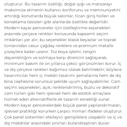
oluşturur. Bu tasarım özelliği, doğal ışığı ve manzarayı
maksimize etmenin kullanıcı konforunu ve memnuniyetini
artırdığı konutlarda büyük salonlar, ticari giriş holleri ve
konaklama tesisleri gibi alanlarda özellikle değerlidir.
Modern kayar pencereler için özelleştirme seçenekleri
arasında çerçeve renkleri konusunda kapsamlı seçim
imkânları yer alır; bu seçenekler klasik beyazlar ve toprak
tonlarından cesur çağdaş renklere ve premium metalik
yüzeylere kadar uzanır. Toz boya işlemi, rengin
dayanıklılığını ve solmaya karşı direncini sağlayarak,
minimum bakım ile on yıllarca çekici görünümleri korur. İç
ve dış çerçeve renkleri bağımsız olarak belirtilebilir; böylece
tasarımcılar hem iç mekân tasarımı şemalarına hem de dış
bina cephesine sorunsuz şekilde uyum sağlayabilirler. Cam
seçimi seçenekleri, açık, renklendirilmiş, buzlu ve dekoratif
cam türleri gibi hem işlevsel hem de estetik amaçlara
hizmet eden alternatiflerle ek tasarım esnekliği sunar.
Modern kayar pencerelerdeki büyük panel yapılandırmaları,
işlevsel pratikliği korurken çarpıcı mimari ifadeler oluşturur.
Çok panel sistemleri etkileyici genişliklere ulaşabilir ve iç ve
dış mekânlar arasındaki sınırları bulanıklaştıran duvar-