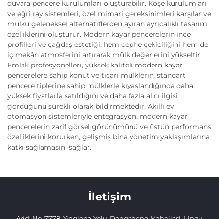
duvara pencere kurulumları oluşturabilir. Köşe kurulumları
ve eğri ray sistemleri, özel mimari gereksinimleri karşılar ve
mülkü geleneksel alternatiflerden ayıran ayrıcalıklı tasarım
özelliklerini oluşturur. Modern kayar pencerelerin ince
profilleri ve çağdaş estetiği, hem cephe çekiciliğini hem de
iç mekân atmosferini artırarak mülk değerlerini yükseltir.
Emlak profesyonelleri, yüksek kaliteli modern kayar
pencerelere sahip konut ve ticari mülklerin, standart
pencere tiplerine sahip mülklerle kıyaslandığında daha
yüksek fiyatlarla satıldığını ve daha fazla alıcı ilgisi
gördüğünü sürekli olarak bildirmektedir. Akıllı ev
otomasyon sistemleriyle entegrasyon, modern kayar
pencerelerin zarif görsel görünümünü ve üstün performans
özelliklerini korurken, gelişmiş bina yönetim yaklaşımlarına
katkı sağlamasını sağlar.
İletişim
Add: No. 7778, Yinglong Yolu, Dongcheng Mahallesi, Linqu