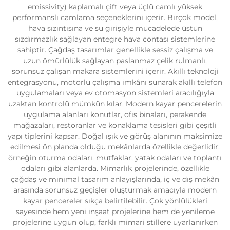
emissivity) kaplamalı çift veya üçlü camlı yüksek
performanslı camlama seçeneklerini içerir. Birçok model,
hava sızıntısına ve su girişiyle mücadelede üstün
sızdırmazlık sağlayan entegre hava contası sistemlerine
sahiptir. Çağdaş tasarımlar genellikle sessiz çalışma ve
uzun ömürlülük sağlayan paslanmaz çelik rulmanlı,
sorunsuz çalışan makara sistemlerini içerir. Akıllı teknoloji
entegrasyonu, motorlu çalışma imkânı sunarak akıllı telefon
uygulamaları veya ev otomasyon sistemleri aracılığıyla
uzaktan kontrolü mümkün kılar. Modern kayar pencerelerin
uygulama alanları konutlar, ofis binaları, perakende
mağazaları, restoranlar ve konaklama tesisleri gibi çeşitli
yapı tiplerini kapsar. Doğal ışık ve görüş alanının maksimize
edilmesi ön planda olduğu mekânlarda özellikle değerlidir;
örneğin oturma odaları, mutfaklar, yatak odaları ve toplantı
odaları gibi alanlarda. Mimarlık projelerinde, özellikle
çağdaş ve minimal tasarım anlayışlarında, iç ve dış mekân
arasında sorunsuz geçişler oluşturmak amacıyla modern
kayar pencereler sıkça belirtilebilir. Çok yönlülükleri
sayesinde hem yeni inşaat projelerine hem de yenileme
projelerine uygun olup, farklı mimari stillere uyarlanırken