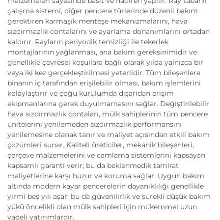
malzemeleri sayesinde basit ve nadiren yapılır. Ray tabanlı
çalışma sistemi, diğer pencere türlerinde düzenli bakım
gerektiren karmaşık menteşe mekanizmalarını, hava
sızdırmazlık contalarını ve ayarlama donanımlarını ortadan
kaldırır. Rayların periyodik temizliği ile tekerlek
montajlarının yağlanması, ana bakım gereksinimidir ve
genellikle çevresel koşullara bağlı olarak yılda yalnızca bir
veya iki kez gerçekleştirilmesi yeterlidir. Tüm bileşenlere
binanın iç tarafından erişilebilir olması, bakım işlemlerini
kolaylaştırır ve çoğu kurulumda dışarıdan erişim
ekipmanlarına gerek duyulmamasını sağlar. Değiştirilebilir
hava sızdırmazlık contaları, mülk sahiplerinin tüm pencere
ünitelerini yenilemeden sızdırmazlık performansını
yenilemesine olanak tanır ve maliyet açısından etkili bakım
çözümleri sunar. Kaliteli üreticiler, mekanik bileşenleri,
çerçeve malzemelerini ve camlama sistemlerini kapsayan
kapsamlı garanti verir; bu da beklenmedik tamirat
maliyetlerine karşı huzur ve koruma sağlar. Uygun bakım
altında modern kayar pencerelerin dayanıklılığı genellikle
yirmi beş yılı aşar; bu da güvenilirlik ve sürekli düşük bakım
yükü öncelikli olan mülk sahipleri için mükemmel uzun
vadeli yatırımlardır.