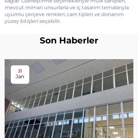
sağlar. Özelleştirme seçenekleriyle mülk sahipleri,
mevcut mimari unsurlarla ve iç tasarım temalarıyla
uyumlu çerçeve renkleri, cam tipleri ve donanım
yüzey bitişleri seçebilir.
Son Haberler
21
Jan