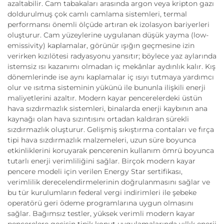
azaltabilir. Cam tabakaları arasında argon veya kripton gazı
doldurulmuş çok camlı camlama sistemleri, termal
performansı önemli ölçüde artıran ek izolasyon bariyerleri
oluşturur. Cam yüzeylerine uygulanan düşük yayma (low-
emissivity) kaplamalar, görünür ışığın geçmesine izin
verirken kızılötesi radyasyonu yansıtır; böylece yaz aylarında
istemsiz ısı kazanımı olmadan iç mekânlar aydınlık kalır. Kış
dönemlerinde ise aynı kaplamalar iç ısıyı tutmaya yardımcı
olur ve ısıtma sisteminin yükünü ile bununla ilişkili enerji
maliyetlerini azaltır. Modern kayar pencerelerdeki üstün
hava sızdırmazlık sistemleri, binalarda enerji kaybının ana
kaynağı olan hava sızıntısını ortadan kaldıran sürekli
sızdırmazlık oluşturur. Gelişmiş sıkıştırma contaları ve fırça
tipi hava sızdırmazlık malzemeleri, uzun süre boyunca
etkinliklerini koruyarak pencerenin kullanım ömrü boyunca
tutarlı enerji verimliliğini sağlar. Birçok modern kayar
pencere modeli için verilen Energy Star sertifikası,
verimlilik derecelendirmelerinin doğrulanmasını sağlar ve
bu tür kurulumların federal vergi indirimleri ile şebeke
operatörü geri ödeme programlarına uygun olmasını
sağlar. Bağımsız testler, yüksek verimli modern kayar