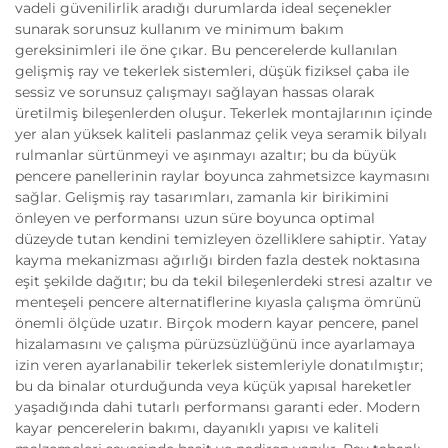
vadeli güvenilirlik aradığı durumlarda ideal seçenekler
sunarak sorunsuz kullanım ve minimum bakım
gereksinimleri ile öne çıkar. Bu pencerelerde kullanılan
gelişmiş ray ve tekerlek sistemleri, düşük fiziksel çaba ile
sessiz ve sorunsuz çalışmayı sağlayan hassas olarak
üretilmiş bileşenlerden oluşur. Tekerlek montajlarının içinde
yer alan yüksek kaliteli paslanmaz çelik veya seramik bilyalı
rulmanlar sürtünmeyi ve aşınmayı azaltır; bu da büyük
pencere panellerinin raylar boyunca zahmetsizce kaymasını
sağlar. Gelişmiş ray tasarımları, zamanla kir birikimini
önleyen ve performansı uzun süre boyunca optimal
düzeyde tutan kendini temizleyen özelliklere sahiptir. Yatay
kayma mekanizması ağırlığı birden fazla destek noktasına
eşit şekilde dağıtır; bu da tekil bileşenlerdeki stresi azaltır ve
menteşeli pencere alternatiflerine kıyasla çalışma ömrünü
önemli ölçüde uzatır. Birçok modern kayar pencere, panel
hizalamasını ve çalışma pürüzsüzlüğünü ince ayarlamaya
izin veren ayarlanabilir tekerlek sistemleriyle donatılmıştır;
bu da binalar oturduğunda veya küçük yapısal hareketler
yaşadığında dahi tutarlı performansı garanti eder. Modern
kayar pencerelerin bakımı, dayanıklı yapısı ve kaliteli