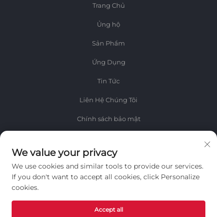
Trang Chủ
Ủng hộ
Sản Phẩm
Ứng Dụng
Tin Tức
Liên Hệ Chúng Tôi
Chính sách bảo mật
Thông tin
We value your privacy
Đăng ký để nhận bản tin hàng tuần của chúng tôi
We use cookies and similar tools to provide our services.
If you don't want to accept all cookies, click Personalize
cookies.
Accept all