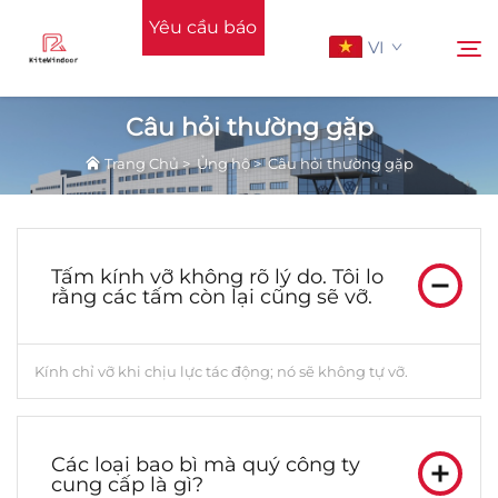
Yêu cầu báo
VI
giá
Câu hỏi thường gặp
Trang Chủ
>
Ủng hộ
>
Câu hỏi thường gặp
Trang Chủ
Tìm kiếm
Ủng hộ
Tấm kính vỡ không rõ lý do. Tôi lo
rằng các tấm còn lại cũng sẽ vỡ.
Sản Phẩm
Kính chỉ vỡ khi chịu lực tác động; nó sẽ không tự vỡ.
Ứng Dụng
Tin Tức
Các loại bao bì mà quý công ty
cung cấp là gì?