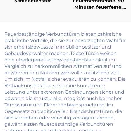
Schiebefenster
Feuerhemmende, 90
Minuten feuerfeste,
schalldichte
Massivholztür aus
Walnuss-/Kirschholz
für Villen und
Feuerbeständige Verbundtüren bieten zahlreiche
gehobene Wohnungen
praktische Vorteile, die sie zur bevorzugten Wahl für
sicherheitsbewusste Immobilienbesitzer und
Gebäudeverwalter machen. Diese Türen weisen
eine überlegene Feuerwiderstandsfähigkeit im
Vergleich zu herkömmlichen Alternativen auf und
gewähren den Nutzern wertvolle zusätzliche Zeit,
um sich im Notfall sicher evakuieren zu können. Die
Verbaukonstruktion stellt eine konsistente
Leistung unter extremen Bedingungen sicher und
bewahrt die strukturelle Integrität auch bei hoher
Temperatur und Flammenbeanspruchung. Im
Gegensatz zu traditionellen Brandschutztüren, die
sich verziehen oder vorzeitig versagen können,
gewährleisten feuerbeständige Verbundtüren
während ihrer gesamten Nutzungsdauer