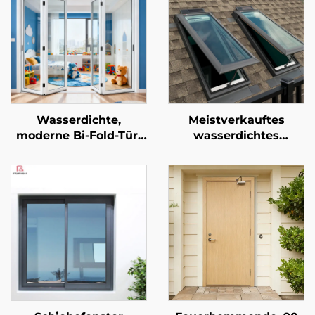
Wasserdichte,
Meistverkauftes
moderne Bi-Fold-Tür,
wasserdichtes
faltbares Aluminium-
Glasdachfenster aus
Türsystem für Villen,
Aluminiumlegierung
Außenbereich,
mit Belüftung,
Terrasse, mit Faltglas-
Tageslichteinfall, für
System
Villa und Hotel
Dachfenster