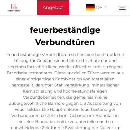
Angebot
DE
anfordern
feuerbeständige
Startseite
Verbundtüren
Suchen
Unterstützung
Feuerbeständige Verbundtüren stellen eine hochmoderne
Lösung für Gebäudesicherheit und -schutz dar und
vereinen fortschrittliche Werkstofftechnik mit strengen
Produkte
Brandschutzstandards. Diese speziellen Türen werden aus
einer einzigartigen Kombination von Materialien
hergestellt, darunter Stahlverstärkung, mineralischer
Anwendung
Kernisolierung und hochleistungsfähigen
Verbundoberflächen, die gemeinsam eine
außergewöhnliche Barriere gegen die Ausbreitung von
Nachrichten
Feuer bilden. Die Hauptfunktion feuerbeständiger
Verbundtüren besteht darin, Gebäude im Brandfall in
einzelne Brandabschnitte zu unterteilen und so
Kontaktieren Sie Uns
entscheidende Zeit für die Evakuierung der Nutzer zu