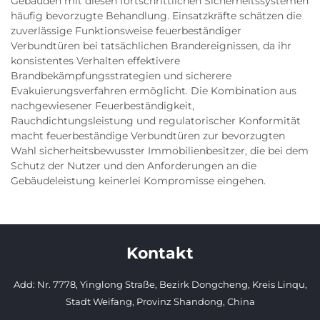
Gebäuden mit diesen fortschrittlichen Sicherheitssystemen
häufig bevorzugte Behandlung. Einsatzkräfte schätzen die
zuverlässige Funktionsweise feuerbeständiger
Verbundtüren bei tatsächlichen Brandereignissen, da ihr
konsistentes Verhalten effektivere
Brandbekämpfungsstrategien und sicherere
Evakuierungsverfahren ermöglicht. Die Kombination aus
nachgewiesener Feuerbeständigkeit,
Rauchdichtungsleistung und regulatorischer Konformität
macht feuerbeständige Verbundtüren zur bevorzugten
Wahl sicherheitsbewusster Immobilienbesitzer, die bei dem
Schutz der Nutzer und den Anforderungen an die
Gebäudeleistung keinerlei Kompromisse eingehen.
Kontakt
Add: Nr. 7778, Yinglong Straße, Bezirk Dongcheng, Kreis Linqu,
Stadt Weifang, Provinz Shandong, China