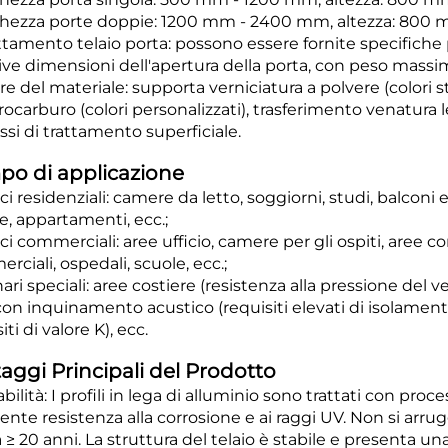
ghezza porte doppie: 1200 mm - 2400 mm, altezza: 800
ttamento telaio porta: possono essere fornite specifiche 
tive dimensioni dell'apertura della porta, con peso massim
ore del materiale: supporta verniciatura a polvere (colori 
orocarburo (colori personalizzati), trasferimento venatura
ssi di trattamento superficiale.
o di applicazione
ici residenziali: camere da letto, soggiorni, studi, balconi e 
te, appartamenti, ecc.;
ici commerciali: aree ufficio, camere per gli ospiti, aree co
ciali, ospedali, scuole, ecc.;
ari speciali: aree costiere (resistenza alla pressione del ve
con inquinamento acustico (requisiti elevati di isolamento
iti di valore K), ecc.
aggi Principali del Prodotto
abilità: I profili in lega di alluminio sono trattati con proc
lente resistenza alla corrosione e ai raggi UV. Non si ar
a ≥ 20 anni. La struttura del telaio è stabile e presenta u