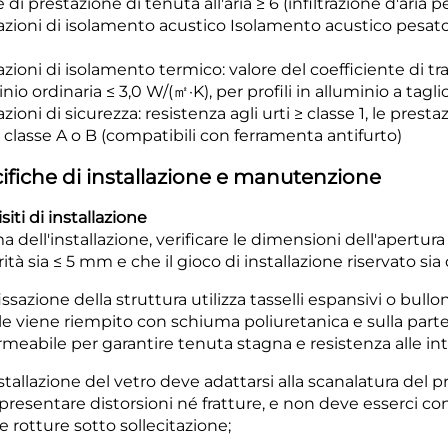
 di prestazione di tenuta all'aria ≥ 6 (infiltrazione d'aria
azioni di isolamento acustico Isolamento acustico pesato 
zioni di isolamento termico: valore del coefficiente di tra
nio ordinaria ≤ 3,0 W/(㎡·K), per profili in alluminio a tagl
zioni di sicurezza: resistenza agli urti ≥ classe 1, le pres
classe A o B (compatibili con ferramenta antifurto)
ifiche di installazione e manutenzione
iti di installazione
ma dell'installazione, verificare le dimensioni dell'apertur
ità sia ≤ 5 mm e che il gioco di installazione riservato si
fissazione della struttura utilizza tasselli espansivi o bull
ale viene riempito con schiuma poliuretanica e sulla parte
meabile per garantire tenuta stagna e resistenza alle in
nstallazione del vetro deve adattarsi alla scanalatura del
resentare distorsioni né fratture, e non deve esserci contat
e rotture sotto sollecitazione;