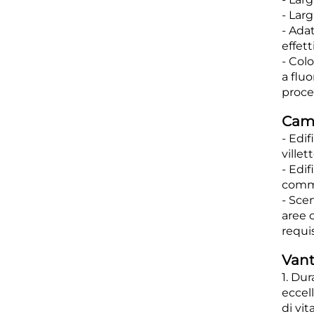
- Lar
- Ada
effet
- Col
a flu
proce
Camp
- Edif
villet
- Edif
commer
- Scen
aree 
requis
Vant
1. Dur
eccel
di vit