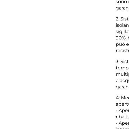
sono 
garan
2. Si
isolan
sigill
90%, 
può e
resist
3. Sis
tempe
multi
e acqu
garan
4. Me
apert
- Ape
ribalt
- Aper