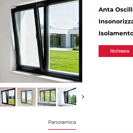
Anta Oscill
Insonorizza
Isolament
Richiesta
Panoramica