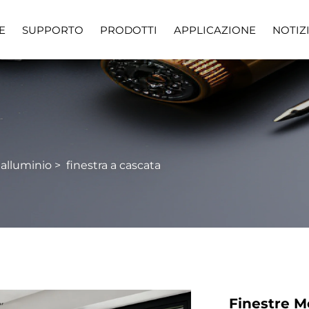
E
SUPPORTO
PRODOTTI
APPLICAZIONE
NOTIZ
requenti
Scarica
Vide
 alluminio
>
finestra a cascata
Finestre M