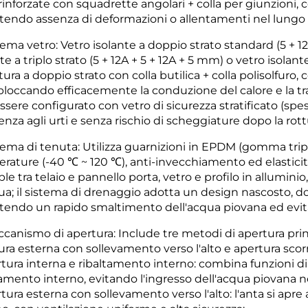
rinforzate con squadrette angolari + colla per giunzioni, 
tendo assenza di deformazioni o allentamenti nel lungo p
stema vetro: Vetro isolante a doppio strato standard (5 +
te a triplo strato (5 + 12A + 5 + 12A + 5 mm) o vetro isolan
atura a doppio strato con colla butilica + colla polisolfur
bloccando efficacemente la conduzione del calore e la tra
ssere configurato con vetro di sicurezza stratificato (sp
enza agli urti e senza rischio di scheggiature dopo la rott
tema di tenuta: Utilizza guarnizioni in EPDM (gomma tripla
rature (-40 ℃ ~ 120 ℃), anti-invecchiamento ed elasticit
ple tra telaio e pannello porta, vetro e profilo in allumi
a; il sistema di drenaggio adotta un design nascosto, dotat
tendo un rapido smaltimento dell'acqua piovana ed evit
ccanismo di apertura: Include tre metodi di apertura prin
ura esterna con sollevamento verso l'alto e apertura scorr
rtura interna e ribaltamento interno: combina funzioni di
amento interno, evitando l'ingresso dell'acqua piovana nell
tura esterna con sollevamento verso l'alto: l'anta si apre 