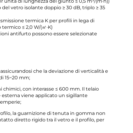
 per unità di lunghezza del giunto ≤ 0,5 m³/(m·h))
del vetro isolante doppio ≥ 30 dB, triplo ≥ 35
smissione termica K per profili in lega di
io termico ≤ 2,0 W/(㎡·K)
tazioni antifurto possono essere selezionate
a assicurandosi che la deviazione di verticalità e
a di 15~20 mm;
oni chimici, con interasse ≤ 600 mm. Il telaio
 esterna viene applicato un sigillante
temperie;
 profilo, la guarnizione di tenuta in gomma non
to diretto rigido tra il vetro e il profilo, per