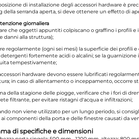
 posizione di installazione degli accessori hardware è prec
 della serranda aperta, si deve ottenere un effetto di ape
enzione giornaliera
tare che oggetti appuntiti colpiscano o graffino i profili e i
e danni alla struttura);
ire regolarmente (ogni sei mesi) la superficie dei profili
 detergenti fortemente acidi o alcalini; se la guarnizione
tuita tempestivamente;
i accessori hardware devono essere lubrificati regolarment
rtura; in caso di allentamento o inceppamento, occorre st
ma della stagione delle piogge, verificare che i fori di dren
rete filtrante, per evitare ristagni d'acqua e infiltrazioni;
ando non viene utilizzato per un lungo periodo, si consig
 ai componenti della porta e delle finestre causati da ven
a di specifiche e dimensioni
ghezza porta singola: 500 mm - 1200 mm, altezza: 800 