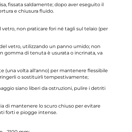
isa, fissata saldamente; dopo aver eseguito il
rtura e chiusura fluido.
l vetro, non praticare fori né tagli sul telaio (per
 e del vetro, utilizzando un panno umido; non
 in gomma di tenuta è usurata o incrinata, va
e (una volta all'anno) per mantenere flessibile
ringerli o sostituirli tempestivamente;
aggio siano liberi da ostruzioni, pulire i detriti
lia di mantenere lo scuro chiuso per evitare
ti forti e piogge intense.
mm - 2100 mm;