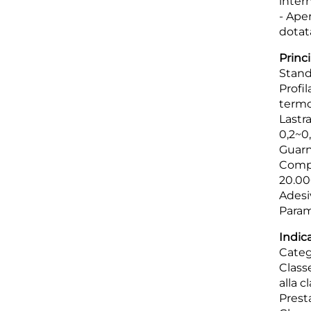
inter
- Aper
dotat
Princi
Stand
Profil
termo
Lastr
0,2~0
Guarn
Compo
20.00
Adesiv
Parame
Indic
Categ
Classe
alla c
Presta