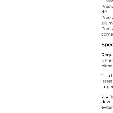
Classe
Prest
dB
Presta
allumi
Presta
come 
Spec
Requis
1. Pri
planar
2. La 
later
imper
3. L'i
deve p
evitar