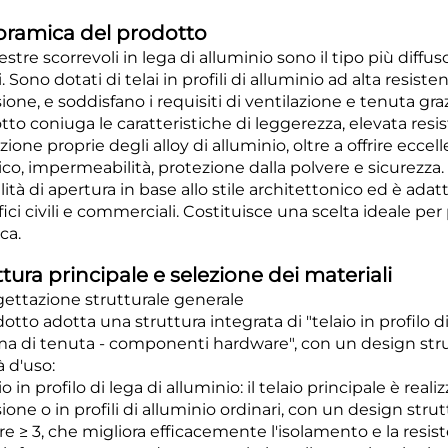
ramica del prodotto
estre scorrevoli in lega di alluminio sono il tipo più diffu
i. Sono dotati di telai in profili di alluminio ad alta resis
sione, e soddisfano i requisiti di ventilazione e tenuta gr
to coniuga le caratteristiche di leggerezza, elevata resist
zione proprie degli alloy di alluminio, oltre a offrire ecce
ico, impermeabilità, protezione dalla polvere e sicurezza.
tà di apertura in base allo stile architettonico ed è adatto a
fici civili e commerciali. Costituisce una scelta ideale pe
ca.
ttura principale e selezione dei materiali
ogettazione strutturale generale
dotto adotta una struttura integrata di "telaio in profilo 
ma di tenuta - componenti hardware", con un design strut
tà d'uso:
aio in profilo di lega di alluminio: il telaio principale è reali
sione o in profili di alluminio ordinari, con un design st
 ≥ 3, che migliora efficacemente l'isolamento e la resiste