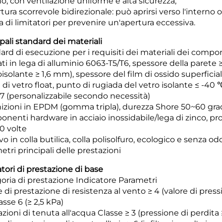
no, con ventilazione uniforme e alta sicurezza;
tura scorrevole bidirezionale: può aprirsi verso l'interno 
a di limitatori per prevenire un'apertura eccessiva.
pali standard dei materiali
ard di esecuzione per i requisiti dei materiali dei compo
ati in lega di alluminio 6063-T5/T6, spessore della parete ≥
isolante ≥ 1,6 mm), spessore del film di ossido superficia
a di vetro float, punto di rugiada del vetro isolante ≤ -40
,7 (personalizzabile secondo necessità)
izioni in EPDM (gomma tripla), durezza Shore 50~60 gradi,
nenti hardware in acciaio inossidabile/lega di zinco, pr
0 volte
o in colla butilica, colla polisolfuro, ecologico e senza od
tri principali delle prestazioni
atori di prestazione di base
oria di prestazione Indicatore Parametri
 di prestazione di resistenza al vento ≥ 4 (valore di press
lasse 6 (≥ 2,5 kPa)
zioni di tenuta all'acqua Classe ≥ 3 (pressione di perdita