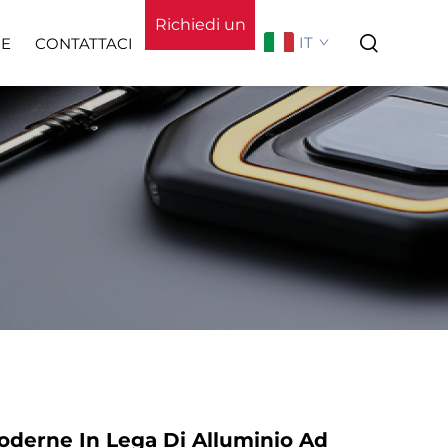
Richiedi un
IT
IE
CONTATTACI
preventivo
o
Chi Siamo
oderne In Lega Di Alluminio Ad