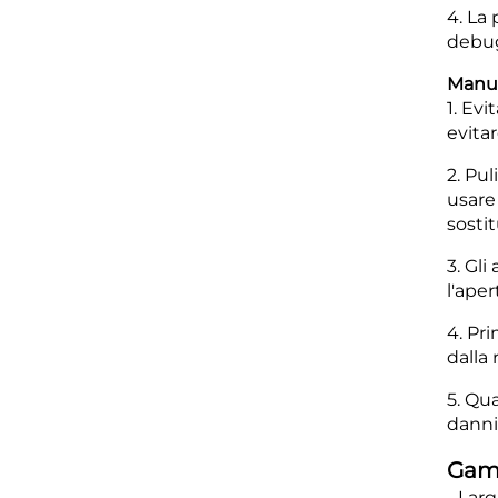
4. La
debug
Manut
1. Evi
evitar
2. Pul
usare
sosti
3. Gl
l'ape
4. Pri
dalla 
5. Qu
danni
Gamm
- Lar