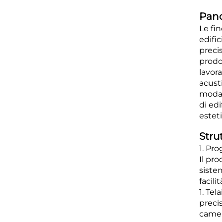
Pano
Le fin
edific
preci
prodot
lavora
acust
modali
di edi
esteti
Stru
1. Pr
Il pro
siste
facili
1. Tel
preci
camere