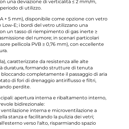
con una deviazione di verticalità ≤ 2 mm/m,
eriodo di utilizzo.
 12A + 5 mm), disponibile come opzione con vetro
te Low-E; i bordi del vetro utilizzano una
o, con un tasso di riempimento di gas inerte ≥
smissione del rumore; in scenari particolari
essore pellicola PVB ≥ 0,76 mm), con eccellente
ura.
), caratterizzate da resistenza alle alte
à duratura, formando strutture di tenuta
nio, bloccando completamente il passaggio di aria
o di fori di drenaggio antiriflusso e filtri,
ando perdite.
cipali: apertura interna e ribaltamento interno,
evole bidirezionale:
 ventilazione interna e microventilazione a
a stanza e facilitando la pulizia dei vetri;
all'esterno verso l'alto, risparmiando spazio