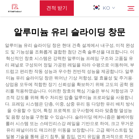
견적 받기
KO
알루미늄 유리 슬라이딩 창문
홈페이지
검색
알루미늄 유리 슬라이딩 창은 현대 건축 설계에서 내구성, 미적 완성
도 및 기능성을 조화롭게 결합한 첨단 건축 솔루션을 대표합니다. 이
지원하다
혁신적인 창호 시스템은 강력한 알루미늄 프레임 구조와 고품질 유
리 패널로 구성되어 정밀 가공된 레일을 따라 수평으로 이동하며, 부
드럽고 편리한 작동 성능과 우수한 전반적 성능을 제공합니다. 알루
제품
미늄 유리 슬라이딩 창은 뛰어난 기상 저항성, 열 효율성 및 주거용·
상업용 모두에 적합한 장기 신뢰성을 확보하기 위해 고도의 공학 원
리를 적용하였습니다. 이러한 창호의 핵심 기술은 부식 저항성과 구
응용 프로그램
조적 강도를 위해 특수 처리된 압출 알루미늄 프로파일을 사용합니
다. 프레임 시스템은 단층, 이중, 삼중 유리 등 다양한 유리 배치 방식
을 수용할 수 있어, 특정 프로젝트 요구사항에 따라 맞춤형 열성능
뉴스
및 음향 성능을 구현할 수 있습니다. 슬라이딩 메커니즘은 볼베어링
롤러 시스템 또는 스테인리스강 레일을 기반으로 하여, 크고 무거운
유리 패널이라도 매끄러운 이동을 보장합니다. 고급 웨더스트립 및
문의하기
밀봉 기술을 통해 공기 침투, 물 침입, 먼지 유입을 효과적으로 차단