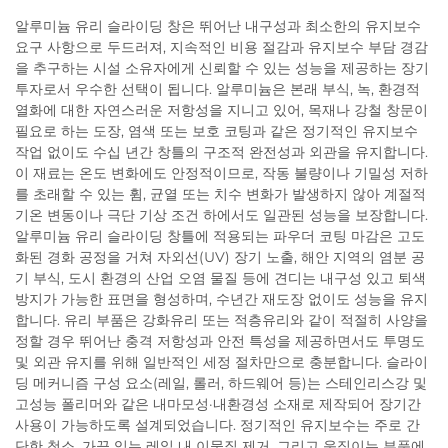
알루미늄 유리 슬라이딩 창은 뛰어난 내구성과 최소한의 유지보수
요구 사항으로 두드러져, 지속적인 비용 절감과 유지보수 부담 경감
을 추구하는 시설 소유자에게 신뢰할 수 있는 성능을 제공하는 장기
투자로서 우수한 선택이 됩니다. 알루미늄은 본래 부식, 녹, 환경적
열화에 대한 자연스러운 저항성을 지니고 있어, 목재나 강철 창문이
필요로 하는 도장, 염색 또는 보호 코팅과 같은 정기적인 유지보수
작업 없이도 수십 년간 창틀의 구조적 완전성과 외관을 유지합니다.
이 재료는 온도 변화에도 안정적이므로, 작동 불량이나 기밀성 저하
를 초래할 수 있는 휨, 균열 또는 치수 변화가 발생하지 않아 계절적
기온 변동이나 극단 기상 조건 하에서도 일관된 성능을 보장합니다.
알루미늄 유리 슬라이딩 창틀에 적용되는 파우더 코팅 마감은 고도
화된 경화 공정을 거쳐 자외선(UV) 장기 노출, 해안 지역의 염분 공
기 부식, 도시 환경의 산업 오염 물질 등에 견디는 내구성 있고 퇴색
방지가 가능한 표면을 형성하며, 수년간 재도장 없이도 성능을 유지
합니다. 유리 부품은 강화유리 또는 적층유리와 같이 적절히 사양을
정할 경우 뛰어난 충격 저항성과 안전 특성을 제공하면서도 투명도
및 외관 유지를 위해 일반적인 세정 절차만으로 충분합니다. 슬라이
딩 메커니즘 구성 요소(레일, 롤러, 하드웨어 등)는 스테인리스강 및
고성능 폴리머와 같은 내마모성·내환경성 소재로 제작되어 장기간
사용이 가능하도록 설계되었습니다. 정기적인 유지보수는 주로 간
단한 청소, 가끔 있는 레일 내 이물질 제거, 그리고 움직이는 부품에