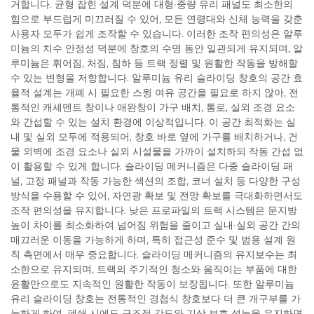
거합니다. 균형 잡힌 설계 덕분에 대형·중량 유리 패널도 최소한의
힘으로 부드럽게 미끄러질 수 있어, 모든 연령대와 신체 능력을 갖춘
사용자 모두가 쉽게 조작할 수 있습니다. 이러한 조작 편의성은 알루
미늄의 치수 안정성 덕분에 창호의 수명 동안 일관되게 유지되며, 알
루미늄은 휘어짐, 처짐, 침하 등 트랙 정렬 및 원활한 작동을 방해할
수 있는 변형을 저항합니다. 알루미늄 유리 슬라이딩 창호의 공간 효
율적 설계는 개폐 시 필요한 스윙 여유 공간을 필요로 하지 않아, 전
통적인 캐세멘트 창이나 애완창이 가구 배치, 통로, 실외 조경 요소
와 간섭할 수 있는 설치 환경에 이상적입니다. 이 공간 최적화는 실
내 및 실외 모두에 적용되어, 창호 바로 옆에 가구를 배치하거나, 건
물 외벽에 조경 요소나 실외 시설물을 가까이 설치하되 작동 간섭 없
이 활용할 수 있게 합니다. 슬라이딩 메커니즘은 다중 슬라이딩 패
널, 고정 패널과 작동 가능한 섹션의 조합, 코너 설치 등 다양한 구성
방식을 수용할 수 있어, 자연광 확보 및 전망 확보를 극대화하면서도
조작 편의성을 유지합니다. 낮은 프로파일의 트랙 시스템은 문지방
높이 차이를 최소화하여 넘어짐 위험을 줄이고 실내·실외 공간 간의
매끄러운 이동을 가능하게 하며, 특히 접근성 준수 및 범용 설계 원
칙 측면에서 매우 중요합니다. 슬라이딩 메커니즘의 유지보수는 최
소한으로 유지되며, 트랙의 주기적인 청소와 움직이는 부품에 대한
윤활만으로도 지속적인 원활한 작동이 보장됩니다. 또한 알루미늄
유리 슬라이딩 창호는 전통적인 경첩식 창호보다 더 큰 개구부를 가
능하게 하여, 폐쇄 시에도 구조적 강도와 기상 보호 성능을 유지하면