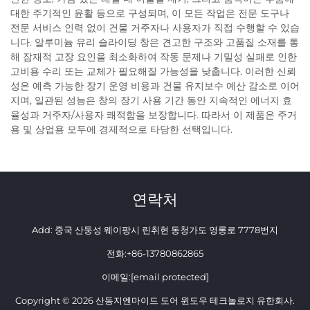
대한 주기적인 윤활 등으로 구성되며, 이 모든 작업은 전문 도구나
전문 서비스 인력 없이 건물 거주자나 사용자가 직접 수행할 수 있습
니다. 알루미늄 유리 슬라이딩 창은 견고한 구조와 고품질 소재를 통
해 잠재적 고장 요인을 최소화하여 작동 문제나 기밀성 실패로 인한
고비용 수리 또는 교체가 필요해질 가능성을 낮춥니다. 이러한 신뢰
성은 예측 가능한 장기 운영 비용과 건물 유지보수 예산 감소로 이어
지며, 일관된 성능은 창의 장기 사용 기간 동안 지속적인 에너지 효
율성과 거주자/사용자 쾌적함을 보장합니다. 따라서 이 제품은 주거
용 및 상업용 모두에 경제적으로 타당한 선택입니다.
연락처
Add: 중국 산둥성 웨이팡시 린취현 동청가도 영롱로 7778번지
전화:
+86-13780862865
이메일:
[email protected]
Copyright © 2026 산동지엔마이드 도어 윈도우 테크놀로지 유한회사.