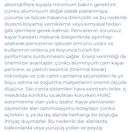
alternatiflere kıyasla minimum bakım gerektirir;
çünkü alüminyum doğal olarak paslanmaya,
çürüme ve böcek hasarına dirençlidir ve bu nedenle
düzenli boyama, vernikleme veya kimyasal tedavi
gibi işlemlere gerek kalmaz. Pencerenin sorunsuz
kayar hareketi mekanik bileşenlerde aşınmayı
azaltarak pencerenin işlevsel ömrünü uzatır ve
kullanımın onlarca yılı boyunca tutarlı bir
performans sürdürmesini sağlar. Enerji verimliliği de
önemli bir avantajdır; çünkü alüminyum cam kayar
pencere, ısı yalıtım kesintisi (thermal break)
teknolojisi ve çok camlı camlama seçenekleri ile yıl
boyu ısıtma ve soğutma maliyetlerini önemli ölçüde
düşürür. Sıkı conta sistemleri hava sızıntısını önler, iç
mekânda konforlu sıcaklıkları korurken HVAC
sistemlerine olan yükü azaltır. Kayar pencereler
sayesinde alan optimizasyonu kolaylaşır; çünkü
açılırken iç ya da dış alanda herhangi bir boşluğa
ihtiyaç duymazlar. Bu nedenle dar alanlarda,
balkonlarda veya yürüyüş yolları ve peyzaj