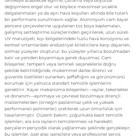
tehlikeye atabilecek eğilme, çatlama veya boyutsal
değişimlere engel olur ve böylece mevsimsel sıcaklık
dalgalanmaları ya da aşırı hava koşulları altında bile tutarlı
bir performans sunulmasını sağlar. Alüminyum cam kayar
pencere çerçevelerine uygulanan toz boya kaplamaları,
gelişmiş sertleştirme süreçlerinden geçirilerek, uzun süreli
UV maruziyeti, kıyı bölgelerindeki tuzlu hava korozyonu ve
kentsel ortamlardaki endüstriyel kirleticilere karşı dayanıklı,
solmaz yüzeyler oluşturur; bu yüzeyler yıllarca bozulmadan
kalır ve yeniden boyanmaya gerek duyulmaz. Cam
bileşenler, temperli veya lamineli seçeneklerle doğru
şekilde belirtildiğinde, mükemmel darbe direnci ve
güvenlik özellikleri sunarken, şeffaflığını ve görünümünü
korumak için yalnızca standart temizlik işlemlerini
gerektirir. Kayar mekanizma bileşenleri—raylar, tekerlekler
ve donanım—aşınmaya ve çevresel bozulmaya dirençli
malzemelerden (örneğin paslanmaz çelik ve yüksek
performanslı polimerler) üretilerek uzun ömürlülük için
tasarlanmıştır. Düzenli bakım, çoğunlukla basit temizlik
işlemleri, ara sıra rayların temizlenmesi ve hareketli
parçaların periyodik olarak yağlanması şeklinde gerçekleşir;
bu işlemler, özel araç gereçlere veya profesyonel servis