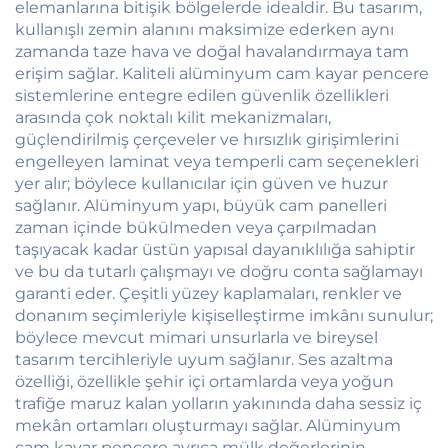
elemanlarına bitişik bölgelerde idealdir. Bu tasarım,
kullanışlı zemin alanını maksimize ederken aynı
zamanda taze hava ve doğal havalandırmaya tam
erişim sağlar. Kaliteli alüminyum cam kayar pencere
sistemlerine entegre edilen güvenlik özellikleri
arasında çok noktalı kilit mekanizmaları,
güçlendirilmiş çerçeveler ve hırsızlık girişimlerini
engelleyen laminat veya temperli cam seçenekleri
yer alır; böylece kullanıcılar için güven ve huzur
sağlanır. Alüminyum yapı, büyük cam panelleri
zaman içinde bükülmeden veya çarpılmadan
taşıyacak kadar üstün yapısal dayanıklılığa sahiptir
ve bu da tutarlı çalışmayı ve doğru conta sağlamayı
garanti eder. Çeşitli yüzey kaplamaları, renkler ve
donanım seçimleriyle kişiselleştirme imkânı sunulur;
böylece mevcut mimari unsurlarla ve bireysel
tasarım tercihleriyle uyum sağlanır. Ses azaltma
özelliği, özellikle şehir içi ortamlarda veya yoğun
trafiğe maruz kalan yolların yakınında daha sessiz iç
mekân ortamları oluşturmayı sağlar. Alüminyum
cam kayar pencere ayrıca mülk değerlerinin