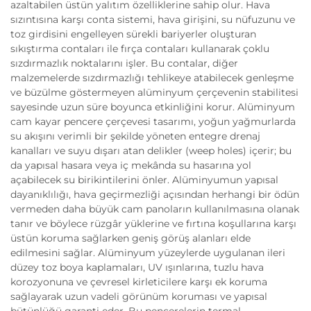
azaltabilen üstün yalıtım özelliklerine sahip olur. Hava
sızıntısına karşı conta sistemi, hava girişini, su nüfuzunu ve
toz girdisini engelleyen sürekli bariyerler oluşturan
sıkıştırma contaları ile fırça contaları kullanarak çoklu
sızdırmazlık noktalarını işler. Bu contalar, diğer
malzemelerde sızdırmazlığı tehlikeye atabilecek genleşme
ve büzülme göstermeyen alüminyum çerçevenin stabilitesi
sayesinde uzun süre boyunca etkinliğini korur. Alüminyum
cam kayar pencere çerçevesi tasarımı, yoğun yağmurlarda
su akışını verimli bir şekilde yöneten entegre drenaj
kanalları ve suyu dışarı atan delikler (weep holes) içerir; bu
da yapısal hasara veya iç mekânda su hasarına yol
açabilecek su birikintilerini önler. Alüminyumun yapısal
dayanıklılığı, hava geçirmezliği açısından herhangi bir ödün
vermeden daha büyük cam panoların kullanılmasına olanak
tanır ve böylece rüzgâr yüklerine ve fırtına koşullarına karşı
üstün koruma sağlarken geniş görüş alanları elde
edilmesini sağlar. Alüminyum yüzeylerde uygulanan ileri
düzey toz boya kaplamaları, UV ışınlarına, tuzlu hava
korozyonuna ve çevresel kirleticilere karşı ek koruma
sağlayarak uzun vadeli görünüm koruması ve yapısal
bütünlüğü garanti eder. Bu pencerelerin termal