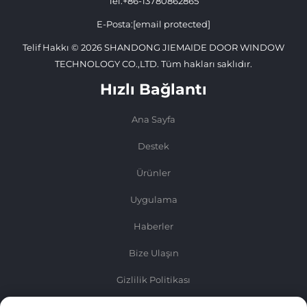
Tel:
+86-13780862865
E-Posta:
[email protected]
Telif Hakkı © 2026 SHANDONG JIEMAIDE DOOR WINDOW
TECHNOLOGY CO.,LTD. Tüm hakları saklıdır.
Hızlı Bağlantı
Ana Sayfa
Destek
Ürünler
Uygulama
Haberler
Bize Ulaşın
Gizlilik Politikası