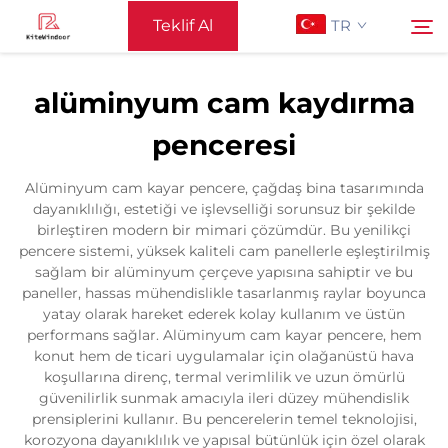
Teklif Al
TR
alüminyum cam kaydırma
Ana Sayfa
penceresi
Ara
Destek
Alüminyum cam kayar pencere, çağdaş bina tasarımında
dayanıklılığı, estetiği ve işlevselliği sorunsuz bir şekilde
birleştiren modern bir mimari çözümdür. Bu yenilikçi
Ürünler
pencere sistemi, yüksek kaliteli cam panellerle eşleştirilmiş
sağlam bir alüminyum çerçeve yapısına sahiptir ve bu
paneller, hassas mühendislikle tasarlanmış raylar boyunca
Uygulama
yatay olarak hareket ederek kolay kullanım ve üstün
performans sağlar. Alüminyum cam kayar pencere, hem
konut hem de ticari uygulamalar için olağanüstü hava
Haberler
koşullarına direnç, termal verimlilik ve uzun ömürlü
güvenilirlik sunmak amacıyla ileri düzey mühendislik
prensiplerini kullanır. Bu pencerelerin temel teknolojisi,
Bize Ulaşın
korozyona dayanıklılık ve yapısal bütünlük için özel olarak