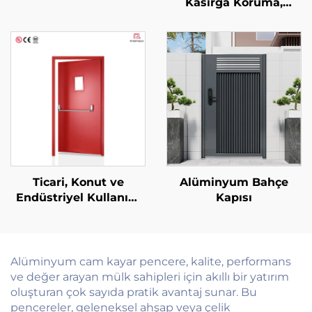
Kasırga Koruma,
Darbeye ve Sese Karşı
Dayanıklı Alüminyum
Avlu Kapısı, Balkon
Dış Mekân Cam
Sürgülü Kapılar
Ticari, Konut ve
Alüminyum Bahçe
Endüstriyel Kullanım
Kapısı
İçin Özel Olarak
Yapılandırılabilir Çoklu
Senaryolu Çelik
Yangın Kapısı
Alüminyum cam kayar pencere, kalite, performans
ve değer arayan mülk sahipleri için akıllı bir yatırım
oluşturan çok sayıda pratik avantaj sunar. Bu
pencereler, geleneksel ahşap veya çelik