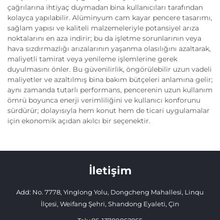
çağrılarına ihtiyaç duymadan bina kullanıcıları tarafından
kolayca yapılabilir. Alüminyum cam kayar pencere tasarımı,
sağlam yapısı ve kaliteli malzemeleriyle potansiyel arıza
noktalarını en aza indirir; bu da işletme sorunlarının veya
hava sızdırmazlığı arızalarının yaşanma olasılığını azaltarak,
maliyetli tamirat veya yenileme işlemlerine gerek
duyulmasını önler. Bu güvenilirlik, öngörülebilir uzun vadeli
maliyetler ve azaltılmış bina bakım bütçeleri anlamına gelir;
aynı zamanda tutarlı performans, pencerenin uzun kullanım
ömrü boyunca enerji verimliliğini ve kullanıcı konforunu
sürdürür; dolayısıyla hem konut hem de ticari uygulamalar
için ekonomik açıdan akılcı bir seçenektir.
İletişim
Add: No. 7778, Yinglong Yolu, Dongcheng Mahallesi, Linqu
İlçesi, Weifang Şehri, Shandong Eyaleti, Çin