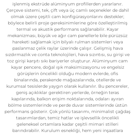
işlenmiş ekstrüde alüminyum profillerden yararlanır.
Çerçeve sistemi, tek, çift veya üç camlı seçenekler de dahil
olmak üzere çeşitli cam konfigürasyonlarını destekler;
böylece belirli proje gereksinimlerine göre özelleştirilmiş
termal ve akustik performans sağlanabilir. Kayar
mekanizması, büyük ve ağır cam panellerle bile pürüzsüz
hareketi sağlamak için bilyalı rulman sistemleri veya
paslanmaz çelik raylar üzerinde çalışır. Gelişmiş hava
sızdırmazlık ve conta teknolojileri, hava sızıntısı, su girişi ve
toz girişi karşıtı sıkı bariyerler oluşturur. Alüminyum cam
kayar pencere, doğal ışık maksimizasyonu ve engelsiz
görüşlerin öncelikli olduğu modern evlerde, ofis
binalarında, perakende mağazalarında, otellerde ve
kurumsal tesislerde yaygın olarak kullanılır. Bu pencereler,
geniş açıklıklar gerektiren yerlerde, örneğin teras
kapılarında, balkon erişim noktalarında, odaları ayıran
bölme sistemlerinde ve perde duvar sistemlerinde üstün
performans gösterir. Çok yönlü tasarımı, minimalist çağdaş
tasarımlardan, temiz hatlar ve işlevsellik öncelikli
geleneksel ortamlara kadar çeşitli mimari stilleri
barındırabilir. Kurulum esnekliği, hem yeni inşaatlara