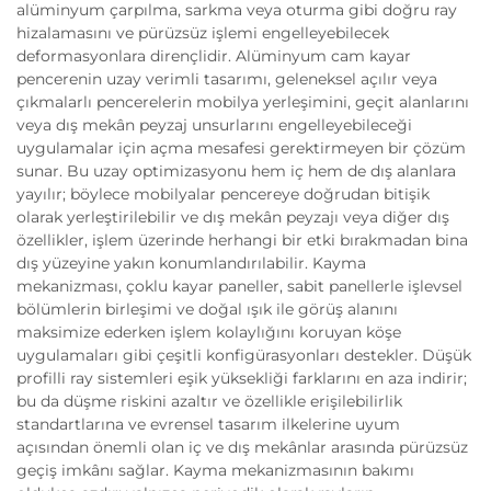
alüminyum çarpılma, sarkma veya oturma gibi doğru ray
hizalamasını ve pürüzsüz işlemi engelleyebilecek
deformasyonlara dirençlidir. Alüminyum cam kayar
pencerenin uzay verimli tasarımı, geleneksel açılır veya
çıkmalarlı pencerelerin mobilya yerleşimini, geçit alanlarını
veya dış mekân peyzaj unsurlarını engelleyebileceği
uygulamalar için açma mesafesi gerektirmeyen bir çözüm
sunar. Bu uzay optimizasyonu hem iç hem de dış alanlara
yayılır; böylece mobilyalar pencereye doğrudan bitişik
olarak yerleştirilebilir ve dış mekân peyzajı veya diğer dış
özellikler, işlem üzerinde herhangi bir etki bırakmadan bina
dış yüzeyine yakın konumlandırılabilir. Kayma
mekanizması, çoklu kayar paneller, sabit panellerle işlevsel
bölümlerin birleşimi ve doğal ışık ile görüş alanını
maksimize ederken işlem kolaylığını koruyan köşe
uygulamaları gibi çeşitli konfigürasyonları destekler. Düşük
profilli ray sistemleri eşik yüksekliği farklarını en aza indirir;
bu da düşme riskini azaltır ve özellikle erişilebilirlik
standartlarına ve evrensel tasarım ilkelerine uyum
açısından önemli olan iç ve dış mekânlar arasında pürüzsüz
geçiş imkânı sağlar. Kayma mekanizmasının bakımı