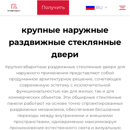
Получить
RU
предложение
крупные наружные
Главная Страница
раздвижные стеклянные
Поиск
двери
Поддерживать
Крупногабаритные раздвижные стеклянные двери для
Produkty
наружного применения представляют собой
продуманное архитектурное решение, сочетающее
современную эстетику с исключительной
Применение
функциональностью как для жилых, так и для
коммерческих объектов. Эти обширные стеклянные
панели работают на основе точно спроектированных
Новости
раздвижных механизмов, обеспечивая бесшовные
переходы между внутренними и внешними
пространствами, одновременно максимизируя
Связаться С Нами
проникновение естественного света и визуальную