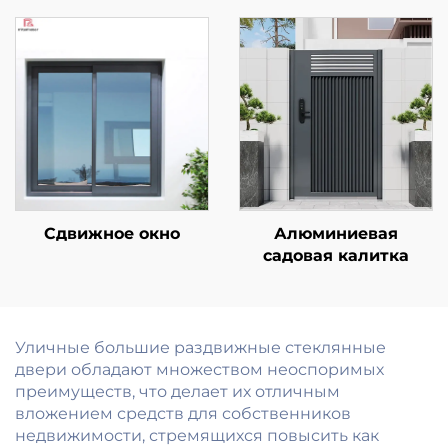
полностью
безопасности для
алюминиевый
отеля, торгового
кухонный гарнитур и
центра,
шкаф по
коммерческого
индивидуальный
использования,
заказ
внутренняя
противопожарная
дверь с готовой
отделкой
поверхности
Сдвижное окно
Алюминиевая
садовая калитка
Уличные большие раздвижные стеклянные
двери обладают множеством неоспоримых
преимуществ, что делает их отличным
вложением средств для собственников
недвижимости, стремящихся повысить как