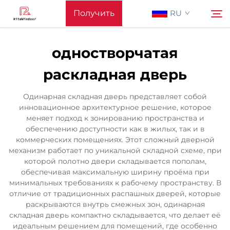
Получить
RU
предложение
одностворчатая
Главная Страница
раскладная дверь
Поиск
Поддерживать
Одинарная складная дверь представляет собой
инновационное архитектурное решение, которое
меняет подход к зонированию пространства и
Produkty
обеспечению доступности как в жилых, так и в
коммерческих помещениях. Этот сложный дверной
механизм работает по уникальной складной схеме, при
Применение
которой полотно двери складывается пополам,
обеспечивая максимальную ширину проёма при
минимальных требованиях к рабочему пространству. В
Новости
отличие от традиционных распашных дверей, которые
раскрываются внутрь смежных зон, одинарная
складная дверь компактно складывается, что делает её
Связаться С Нами
идеальным решением для помещений, где особенно