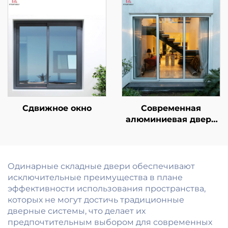
тонкой рамой,
отеля, торгового
звукоизоляцией,
центра,
экраном и
коммерческого
теплоизоляцией
использования,
внутренняя
противопожарная
дверь с готовой
отделкой
поверхности
Сдвижное окно
Современная
алюминиевая дверь
патио, устойчивая к
ударам и ураганам,
звукоизолирующая,
наружная
Одинарные складные двери обеспечивают
раздвижная
исключительные преимущества в плане
стеклянная дверь
эффективности использования пространства,
для балкона
которых не могут достичь традиционные
дверные системы, что делает их
предпочтительным выбором для современных