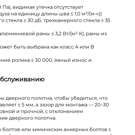
 Па), видимая утечка отсутствует
ха на единицу длины шва ≤ 1,0 м³/(м·ч))
стекла ≥ 30 дБ, трехкамерного стекла ≥ 35
юминиевой рамы ≤ 3,2 Вт/(м²·К), рамы из
может быть выбрана как класс A или B
ния ролика ≥ 30 000, явный износ и
 обслуживанию
ы дверного полотна, чтобы убедиться, что
вляет ≤ 5 мм, а зазор для монтажа — 20–30
овной и прочной, с отклонением
ние дверного полотна.
 болтов или химических анкерных болтов с