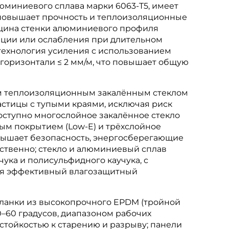
люминиевого сплава марки 6063-T5, имеет
о повышает прочность и теплоизоляционные
олщина стенки алюминиевого профиля
ации или ослабления при длительном
технология усиления с использованием
 горизонтали ≤ 2 мм/м, что повышает общую
ым теплоизоляционным закалённым стеклом
 частицы с тупыми краями, исключая риск
оступно многослойное закалённое стекло
ным покрытием (Low-E) и трёхслойное
 повышает безопасность, энергосберегающие
ственно; стекло и алюминиевый сплав
ука и полисульфидного каучука, с
ая эффективный влагозащитный
планки из высокопрочного EPDM (тройной
0–60 градусов, диапазоном рабочих
 стойкостью к старению и разрыву; панели