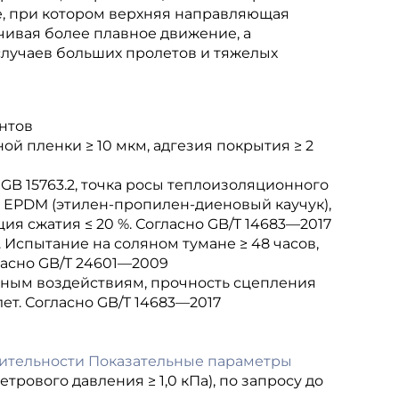
, при котором верхняя направляющая
чивая более плавное движение, а
лучаев больших пролетов и тяжелых
нтов
й пленки ≥ 10 мкм, адгезия покрытия ≥ 2
 GB 15763.2, точка росы теплоизоляционного
ы: EPDM (этилен-пропилен-диеновый каучук),
ия сжатия ≤ 20 %. Согласно GB/T 14683—2017
 Испытание на соляном тумане ≥ 48 часов,
ласно GB/T 24601—2009
рным воздействиям, прочность сцепления
лет. Согласно GB/T 14683—2017
ительности Показательные параметры
трового давления ≥ 1,0 кПа), по запросу до