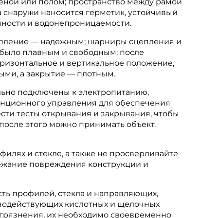
теной или полом; пространство между рамой
а снаружи наносится герметик, устойчивый
чности и водонепроницаемости.
репление — надежным; шарниры сцепления и
 было плавным и свободным; после
оризонтальное и вертикальное положение,
ми, а закрытие — плотным.
льно подключены к электропитанию,
анционного управления для обеспечения
ести тесты открывания и закрывания, чтобы
 после этого можно принимать объект.
филях и стекле, а также не просверливайте
бежание повреждения конструкции и
сть профилей, стекла и направляющих,
ьнодействующих кислотных и щелочных
агрязнения, их необходимо своевременно