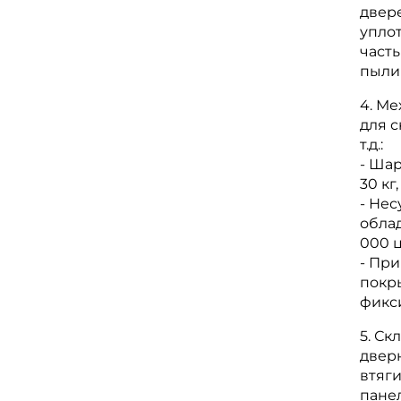
двер
упло
част
пыли
4. М
для 
т.д.:
- Ша
30 кг
- Не
обла
000 ц
- Пр
покр
фикс
5. Ск
двер
втяги
пане