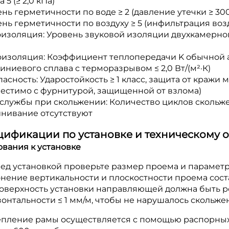
 5 (≥ 2,0 кПа)
нь герметичности по воде ≥ 2 (давление утечки ≥ 300
нь герметичности по воздуху ≥ 5 (инфильтрация возду
изоляция: Уровень звуковой изоляции двухкамерного 
оизоляция: Коэффициент теплопередачи K обычной ал
ниевого сплава с терморазрывом ≤ 2,0 Вт/(м²·К)
асность: Ударостойкость ≥ 1 класс, защита от кражи 
местимо с фурнитурой, защищенной от взлома)
службы при скольжении: Количество циклов скольже
инивание отсутствуют
цификации по установке и техническому
ования к установке
ред установкой проверьте размер проема и параметр
нение вертикальности и плоскостности проема соста
поверхность установки направляющей должна быть р
онтальности ≤ 1 мм/м, чтобы не нарушалось скольже
репление рамы осуществляется с помощью распорных