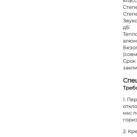
класса
Степе
Степе
Звуко
дБ
Тепл
алюми
Безоп
(сов
Срок 
закл
Спе
Треб
1. Пе
откло
мм; 
гориз
2. К