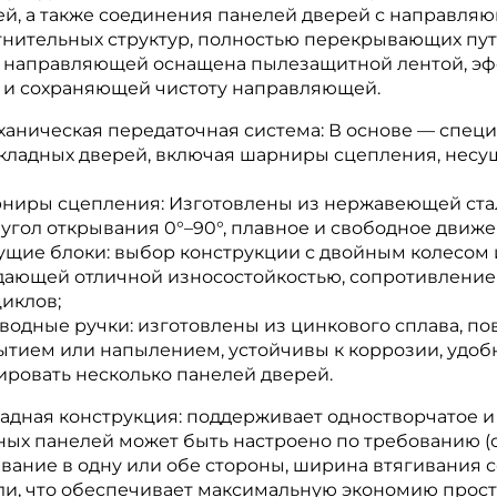
ей, а также соединения панелей дверей с направля
тнительных структур, полностью перекрывающих пут
ь направляющей оснащена пылезащитной лентой, э
 и сохраняющей чистоту направляющей.
еханическая передаточная система: В основе — сп
складных дверей, включая шарниры сцепления, несущ
рниры сцепления: Изготовлены из нержавеющей стал
, угол открывания 0°–90°, плавное и свободное движ
сущие блоки: выбор конструкции с двойным колесом
дающей отличной износостойкостью, сопротивлением
иклов;
иводные ручки: изготовлены из цинкового сплава, п
ытием или напылением, устойчивы к коррозии, удоб
ировать несколько панелей дверей.
ладная конструкция: поддерживает одностворчатое и
ных панелей может быть настроено по требованию (о
вание в одну или обе стороны, ширина втягивания с
ли, что обеспечивает максимальную экономию прост