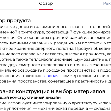
Обзор
Рек
ор продукта
вижные двери из алюминиевого сплава — это новый 
еменной архитектуре, сочетающий функции зониров
мления. Они оснащены прочной рамой из алюминиев
осекционным связанным раздвижным полотном, что 
актное хранение дверного полотна. Продукт объеди
ниевого сплава, как лёгкость, высокая прочность, 
ботки, а также теплоизоляционные, шумозащитные,
ства двухкамерного стеклопакета и точных механиче
имально освободить проходное пространство и подх
ьзования, таких как
главная
, коммерческие и офис
рования пространства, сочетающее практичность и д
овная конструкция и выбор материалов
Общий конструктивный дизайн
лие использует интегрированную архитектуру «алю
ема уплотнения — механическая передача — складная