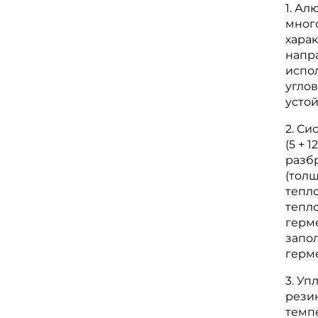
1. Ал
мног
хара
напр
испо
углов
устой
2. С
(5 + 
разб
(толщ
тепло
тепл
герм
запо
герм
3. У
резин
темпе