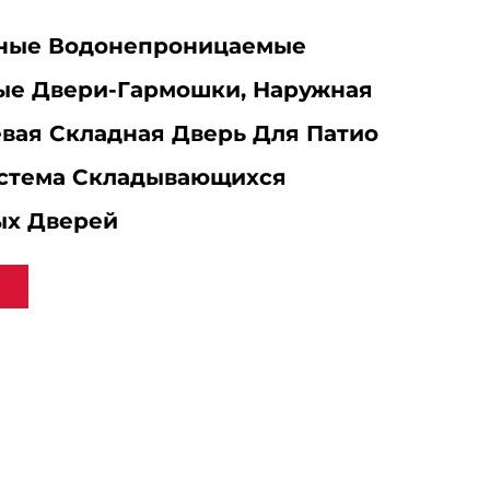
ные Водонепроницаемые
ые Двери-Гармошки, Наружная
ая Складная Дверь Для Патио
истема Складывающихся
ых Дверей