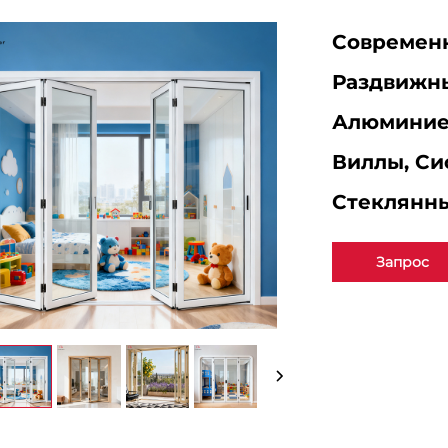
Современ
Раздвижн
Алюминиев
Виллы, С
Стеклянн
Запрос