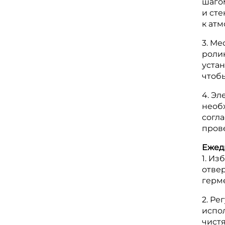
шаго
и ст
к ат
3. М
роли
уста
чтоб
4. Э
необ
согла
прове
Ежед
1. Из
отве
герме
2. Р
испо
чист