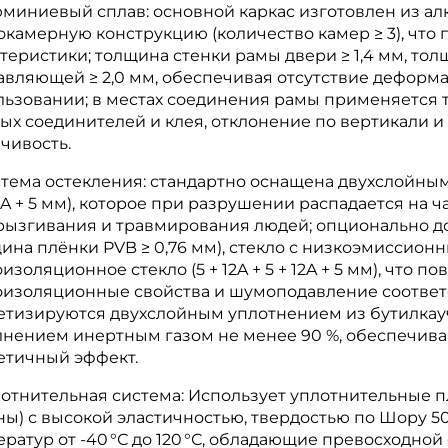
юминиевый сплав: основной каркас изготовлен из а
окамерную конструкцию (количество камер ≥ 3), чт
ктеристики; толщина стенки рамы двери ≥ 1,4 мм, т
авляющей ≥ 2,0 мм, обеспечивая отсутствие деформ
льзовании; в местах соединения рамы применяется 
ых соединителей и клея, отклонение по вертикали и
чивость.
истема остекления: стандартно оснащена двухслойн
12A + 5 мм), которое при разрушении распадается на
рызгивания и травмирования людей; опционально д
ина плёнки PVB ≥ 0,76 мм), стекло с низкоэмиссион
изоляционное стекло (5 + 12A + 5 + 12A + 5 мм), что
оизоляционные свойства и шумоподавление соответ
етизируются двухслойным уплотнением из бутилкауч
лнением инертным газом не менее 90 %, обеспечив
етичный эффект.
плотнительная система: Использует уплотнительные 
ы) с высокой эластичностью, твердостью по Шору 5
ратур от -40 °С до 120 °С, обладающие превосходной