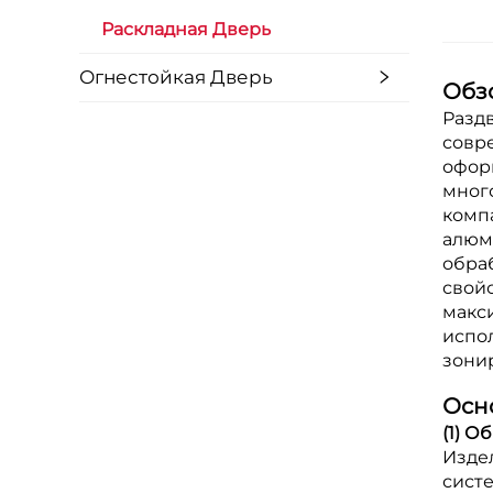
Раскладная Дверь
Огнестойкая Дверь
Обз
Разд
совр
офор
мног
комп
алюми
обра
свой
макс
испол
зони
Осн
(1) 
Изде
сист