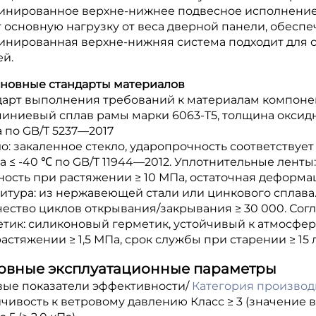
инированное верхне-нижнее подвесное исполнение
 основную нагрузку от веса дверной панели, обеспе
инированная верхне-нижняя система подходит для с
ей.
Основные стандарты материалов
дарт выполнения требований к материалам компоне
ниевый сплав рамы марки 6063-T5, толщина оксидно
 по GB/T 5237—2017
о: закаленное стекло, ударопрочность соответствует
а ≤ -40 ℃ по GB/T 11944—2012. Уплотнительные лент
ость при растяжении ≥ 10 МПа, остаточная деформац
тура: из нержавеющей стали или цинкового сплава.
чество циклов открывания/закрывания ≥ 30 000. Сог
етик: силиконовый герметик, устойчивый к атмосфе
астяжении ≥ 1,5 МПа, срок службы при старении ≥ 15 
овные эксплуатационные параметры
вые показатели эффективности/
Категория производ
чивость к ветровому давлению Класс ≥ 3 (значение ве