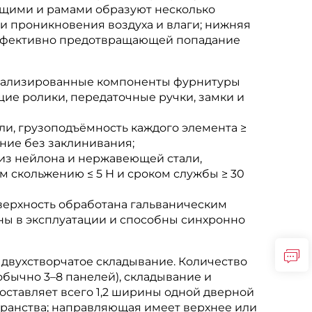
ющими и рамами образуют несколько
и проникновения воздуха и влаги; нижняя
ффективно предотвращающей попадание
ециализированные компоненты фурнитуры
ие ролики, передаточные ручки, замки и
и, грузоподъёмность каждого элемента ≥
ение без заклинивания;
 из нейлона и нержавеющей стали,
 скольжению ≤ 5 Н и сроком службы ≥ 30
оверхность обработана гальваническим
ны в эксплуатации и способны синхронно
 двухстворчатое складывание. Количество
бычно 3–8 панелей), складывание и
оставляет всего 1,2 ширины одной дверной
ранства; направляющая имеет верхнее или