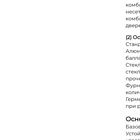
комб
несет
комб
двер
(2) 
Стан
Алюми
балла
Стекл
стекл
прочн
Фурни
коли
Герм
при р
Осн
Базо
Устой