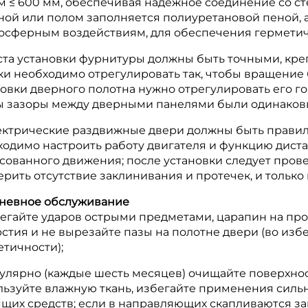
м ≤ 600 мм, обеспечивая надежное соединение со с
еной или полом заполняется полиуретановой пеной, 
мосферным воздействиям, для обеспечения гермети
еста установки фурнитуры должны быть точными, к
ки необходимо отрегулировать так, чтобы вращение
новки дверного полотна нужно отрегулировать его г
ы зазоры между дверными панелями были одинаковы
лектрические раздвижные двери должны быть прави
ходимо настроить работу двигателя и функцию дист
сованного движения; после установки следует пров
рить отсутствие заклинивания и протечек, и только
невное обслуживание
бегайте ударов острыми предметами, царапин на про
рстия и не вырезайте пазы на полотне двери (во из
тичности);
егулярно (каждые шесть месяцев) очищайте поверхно
льзуйте влажную ткань, избегайте применения сил
ящих средств; если в направляющих скапливаются з