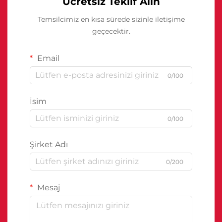
Ücretsiz Teklif Alın
Temsilcimiz en kısa sürede sizinle iletişime
geçecektir.
Email
0/100
İsim
0/100
Şirket Adı
0/200
Mesaj