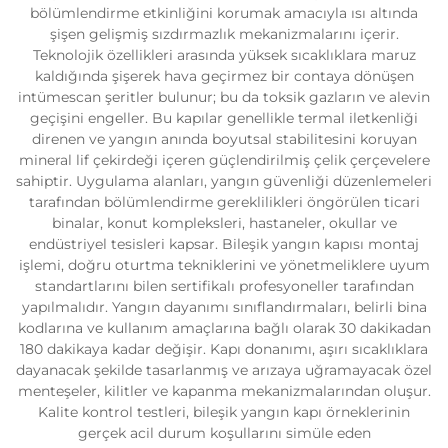
bölümlendirme etkinliğini korumak amacıyla ısı altında
şişen gelişmiş sızdırmazlık mekanizmalarını içerir.
Teknolojik özellikleri arasında yüksek sıcaklıklara maruz
kaldığında şişerek hava geçirmez bir contaya dönüşen
intümescan şeritler bulunur; bu da toksik gazların ve alevin
geçişini engeller. Bu kapılar genellikle termal iletkenliği
direnen ve yangın anında boyutsal stabilitesini koruyan
mineral lif çekirdeği içeren güçlendirilmiş çelik çerçevelere
sahiptir. Uygulama alanları, yangın güvenliği düzenlemeleri
tarafından bölümlendirme gereklilikleri öngörülen ticari
binalar, konut kompleksleri, hastaneler, okullar ve
endüstriyel tesisleri kapsar. Bileşik yangın kapısı montaj
işlemi, doğru oturtma tekniklerini ve yönetmeliklere uyum
standartlarını bilen sertifikalı profesyoneller tarafından
yapılmalıdır. Yangın dayanımı sınıflandırmaları, belirli bina
kodlarına ve kullanım amaçlarına bağlı olarak 30 dakikadan
180 dakikaya kadar değişir. Kapı donanımı, aşırı sıcaklıklara
dayanacak şekilde tasarlanmış ve arızaya uğramayacak özel
menteşeler, kilitler ve kapanma mekanizmalarından oluşur.
Kalite kontrol testleri, bileşik yangın kapı örneklerinin
gerçek acil durum koşullarını simüle eden