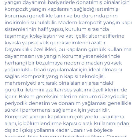
yangın dayanımlı bariyerlerle donatılmış binalar için
kompozit yangın kapılarının sağladığı artırılmış
korumayı genellikle tanır ve bu durumda prim
indirimleri sunulabilir. Modern kompozit yangın kapı
sistemlerinin hafif yapısı, kurulum sırasında
taşınmayı kolaylaştırır ve katı çelik alternatiflerine
kıyasla yapısal yük gereksinimlerini azaltır.
Dayanıklılık özellikleri, bu kapıların günlük kullanıma
dayanmasını ve yangın koruma yeteneklerinde
herhangi bir bozulmaya neden olmadan yüksek
yoğunluklu ticari uygulamalar için ideal olmasını
sağlar. Kompozit yangın kapısı teknolojisi,
mahremiyeti artırarak bina alanları arasındaki
gürültü iletimini azaltan ses yalıtımı özelliklerini de
içerir. Bakım gereksinimleri minimum düzeydedir;
periyodik denetim ve donanım yağlaması genellikle
sürekli performansı sağlamak için yeterlidir.
Kompozit yangın kapılarının çok yönlü uygulama
alanı, iç bölümlendirme kapısı olarak kullanımından
dış acil çıkış yollarına kadar uzanır ve böylece
kapsamlı bina koruma stratejileri sağlanır. Çevresel