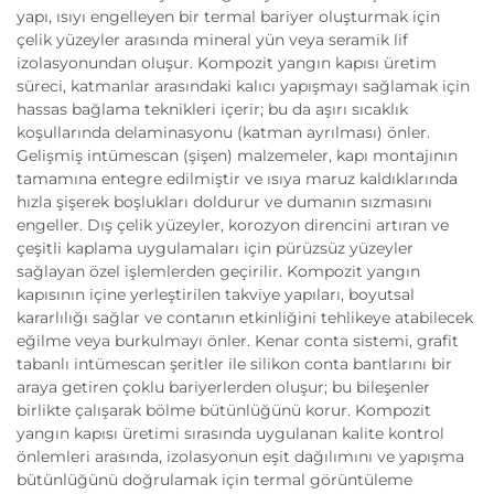
yapı, ısıyı engelleyen bir termal bariyer oluşturmak için
çelik yüzeyler arasında mineral yün veya seramik lif
izolasyonundan oluşur. Kompozit yangın kapısı üretim
süreci, katmanlar arasındaki kalıcı yapışmayı sağlamak için
hassas bağlama teknikleri içerir; bu da aşırı sıcaklık
koşullarında delaminasyonu (katman ayrılması) önler.
Gelişmiş intümescan (şişen) malzemeler, kapı montajının
tamamına entegre edilmiştir ve ısıya maruz kaldıklarında
hızla şişerek boşlukları doldurur ve dumanın sızmasını
engeller. Dış çelik yüzeyler, korozyon direncini artıran ve
çeşitli kaplama uygulamaları için pürüzsüz yüzeyler
sağlayan özel işlemlerden geçirilir. Kompozit yangın
kapısının içine yerleştirilen takviye yapıları, boyutsal
kararlılığı sağlar ve contanın etkinliğini tehlikeye atabilecek
eğilme veya burkulmayı önler. Kenar conta sistemi, grafit
tabanlı intümescan şeritler ile silikon conta bantlarını bir
araya getiren çoklu bariyerlerden oluşur; bu bileşenler
birlikte çalışarak bölme bütünlüğünü korur. Kompozit
yangın kapısı üretimi sırasında uygulanan kalite kontrol
önlemleri arasında, izolasyonun eşit dağılımını ve yapışma
bütünlüğünü doğrulamak için termal görüntüleme