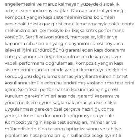
engellemesini ve maruz kalmayan yüzeydeki sıcaklık
artışını sınırlandırmayı sağlar. Duman kontrol yeteneği,
kompozit yangın kapı sistemlerinin bina bölümleri
arasındaki toksik gaz girişi engelleme amacıyla çoklu conta
mekanizmaları içermesiyle bir başka kritik performans
yönüdür. Sertifikasyon süreci, menteşeler, kilitler ve
kapanma cihazlarının yangın dayanımı süresi boyunca
işlevselliğini sürdürdüğünü garanti eden kapı donanımı
entegrasyonunun değerlendirilmesini de kapsar. Uzun
vadeli performans doğrulaması, kompozit yangın kapı
sistemlerinin zaman içinde yangın koruma yeteneklerini
koruduğunu doğrulamak amacıyla yıllarca süren hizmet
koşullarını simüle eden hızlandırılmış yaşlandırma testlerini
içerir. Sertifikalı performansın korunması için gerekli
kurulum gereksinimleri arasında, garanti kapsamı ve
yönetmeliklere uyum sağlamak amacıyla kesinlikle
uygulanması gereken özel çerçeve hazırlığı, conta
yerleştirilmesi ve donanım konfigürasyonu yer alır.
Kompozit yangın kapısı test sonuçları, mimarlar ve
mühendislerin bina tasarım optimizasyonu ve tahliye
planlaması hesaplamaları için kullanabileceği ayrıntılı