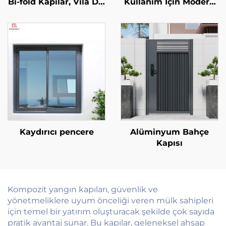
Bi-fold Kapılar, Vila Dış
Kullanım İçin Modern
Mekân Avlu için
Tasarım Cam Güvenlik
Alüminyum
Kapısı, İç Yüzeyi
Katlanabilir Kapı
Yangın Dereceli,
Bölmesi, Akordeon
İşlenmiş Yüzeyli
Cam Katlanır Avlu
Yangın Kapısı
Kapı Sistemi
Kaydırıcı pencere
Alüminyum Bahçe
Kapısı
Kompozit yangın kapıları, güvenlik ve
yönetmeliklere uyum önceliği veren mülk sahipleri
için temel bir yatırım oluşturacak şekilde çok sayıda
pratik avantaj sunar. Bu kapılar, geleneksel ahşap