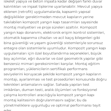
iskelet yapıya ve beton inşaata kadar değişen farklı duvar
kalınlıkları ve inşaat tiplerine uyarlanabilir. Mevcut yapıya
eklenen (retrofit) uygulamalarda, kapsamlı yapısal
değişiklikler gerektirmeden mevcut kapıların yerine
takılabilen kompozit yangın kapı tasarımları sayesinde
montaj maliyetleri ve proje süreleri azaltılır. Kompozit
yangın kapı donanımı, elektronik erişim kontrol sistemleri,
otomatik kapanma cihazları ve acil kaçış bileşenleri gibi
bina güvenliği ve yaşam güvenliği sistemleriyle sorunsuz
entegre olan sistemlerle uyumludur. Kompozit yangın kapı
uygulamaları için özel boyutlandırma seçenekleri, büyük
boy açılımlar, eğri duvarlar ve özel geometrik yapılar gibi
benzersiz mimari gereksinimleri karşılar. Montaj eğitim
programları, yüklenicilerin sertifikalı performans
seviyelerini koruyacak şekilde kompozit yangın kapıların
montajı, ayarlanması ve test prosedürleri konusunda doğru
teknikleri anlamalarını sağlar. Sahada yapılan test
imkânları, duman testi, aralık ölçümleri ve fonksiyonel
çalışma kontrolleri aracılığıyla kompozit yangın kapı
montaj kalitesinin doğrulanmasını sağlar; bu da
yönetmeliklere uygunluğu ve optimal performansı teyit
eder.