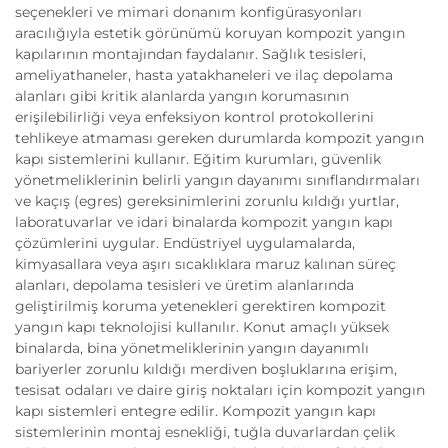
seçenekleri ve mimari donanım konfigürasyonları
aracılığıyla estetik görünümü koruyan kompozit yangın
kapılarının montajından faydalanır. Sağlık tesisleri,
ameliyathaneler, hasta yatakhaneleri ve ilaç depolama
alanları gibi kritik alanlarda yangın korumasının
erişilebilirliği veya enfeksiyon kontrol protokollerini
tehlikeye atmaması gereken durumlarda kompozit yangın
kapı sistemlerini kullanır. Eğitim kurumları, güvenlik
yönetmeliklerinin belirli yangın dayanımı sınıflandırmaları
ve kaçış (egres) gereksinimlerini zorunlu kıldığı yurtlar,
laboratuvarlar ve idari binalarda kompozit yangın kapı
çözümlerini uygular. Endüstriyel uygulamalarda,
kimyasallara veya aşırı sıcaklıklara maruz kalınan süreç
alanları, depolama tesisleri ve üretim alanlarında
geliştirilmiş koruma yetenekleri gerektiren kompozit
yangın kapı teknolojisi kullanılır. Konut amaçlı yüksek
binalarda, bina yönetmeliklerinin yangın dayanımlı
bariyerler zorunlu kıldığı merdiven boşluklarına erişim,
tesisat odaları ve daire giriş noktaları için kompozit yangın
kapı sistemleri entegre edilir. Kompozit yangın kapı
sistemlerinin montaj esnekliği, tuğla duvarlardan çelik