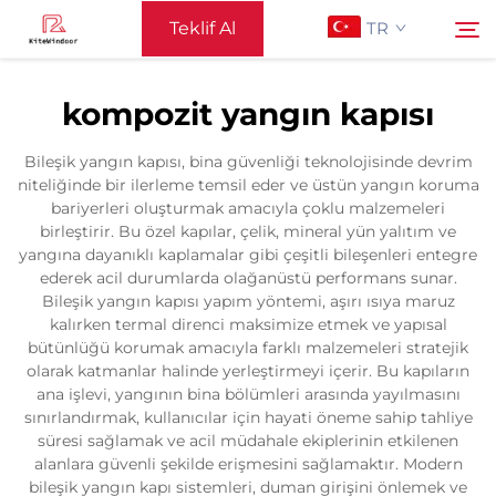
Teklif Al
TR
kompozit yangın kapısı
Ana Sayfa
Ara
Bileşik yangın kapısı, bina güvenliği teknolojisinde devrim
niteliğinde bir ilerleme temsil eder ve üstün yangın koruma
Destek
bariyerleri oluşturmak amacıyla çoklu malzemeleri
birleştirir. Bu özel kapılar, çelik, mineral yün yalıtım ve
yangına dayanıklı kaplamalar gibi çeşitli bileşenleri entegre
Ürünler
ederek acil durumlarda olağanüstü performans sunar.
Bileşik yangın kapısı yapım yöntemi, aşırı ısıya maruz
kalırken termal direnci maksimize etmek ve yapısal
Uygulama
bütünlüğü korumak amacıyla farklı malzemeleri stratejik
olarak katmanlar halinde yerleştirmeyi içerir. Bu kapıların
ana işlevi, yangının bina bölümleri arasında yayılmasını
Haberler
sınırlandırmak, kullanıcılar için hayati öneme sahip tahliye
süresi sağlamak ve acil müdahale ekiplerinin etkilenen
alanlara güvenli şekilde erişmesini sağlamaktır. Modern
Bize Ulaşın
bileşik yangın kapı sistemleri, duman girişini önlemek ve