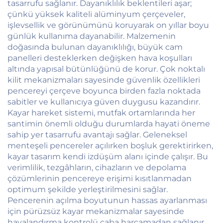
tasarrufu sağlanır. Dayanıklılık beklentileri aşar;
çünkü yüksek kaliteli alüminyum çerçeveler,
işlevsellik ve görünümünü koruyarak on yıllar boyu
günlük kullanıma dayanabilir. Malzemenin
doğasında bulunan dayanıklılığı, büyük cam
panelleri desteklerken değişken hava koşulları
altında yapısal bütünlüğünü de korur. Çok noktalı
kilit mekanizmaları sayesinde güvenlik özellikleri
pencereyi çerçeve boyunca birden fazla noktada
sabitler ve kullanıcıya güven duygusu kazandırır.
Kayar hareket sistemi, mutfak ortamlarında her
santimin önemli olduğu durumlarda hayati öneme
sahip yer tasarrufu avantajı sağlar. Geleneksel
menteşeli pencereler açılırken boşluk gerektirirken,
kayar tasarım kendi izdüşüm alanı içinde çalışır. Bu
verimlilik, tezgâhların, cihazların ve depolama
çözümlerinin pencereye erişimi kısıtlanmadan
optimum şekilde yerleştirilmesini sağlar.
Pencerenin açılma boyutunun hassas ayarlanması
için pürüzsüz kayar mekanizmalar sayesinde
havalandırma kontrolü çaba harcamadan sağlanır.