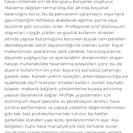
hasarı önlemek için ek koruyucu bariyerler oluşturur.
Malzeme, değişen termal koşullar altında boyutsal
kararlılığını korur; bu da pencerenin çalışmasını veya hava
geçirmezliğini tehlikeye atabilecek eğilme, şişme veya
büzülme gibi sorunları önler. Profesyonel sınıf alüminyum
alaşımları, rüzgâr yükleri ve günlük kullanım stresleri
altında yapısal bütünlüğünü korurken büyük cam panelleri
destekleyecek üstün dayanım/ağırlık oranları sunar. Kayar
mekanizması, paslanmaz çelik yataklar, hava koşullarına
dayanıklı yağlayıcılar ve ayarlanabilir donanımdan oluşan
hassas mühendislikle tasarlanmış bileşenleri içerir; bu da
düzenli kullanımın on yılları boyunca pürüzsüz çalışmayı
garanti eder. Kaliteli üretim süreçleri, erken başarısızlığa yol
açabilecek zayıf noktaları ortadan kaldırır; sürekli kaynaklı
köşeler, mekanik bağlantı yöntemlerine kıyasla artırılmış
yapısal dayanıklılık sağlar. Mutfak uygulamaları için
alüminyum kayar pencere, su penetrasyon direnci, hava
sızıntısı performansı ve yapısal yükleme değerlendirmeleri
gibi katı test protokollerine tabi tutulur; bu testler
genellikle standart yapı kodu gereksinimlerini aşar. Kıyı
bölgeleri, tuzlu hava maruziyetiyle özel zorluklar sunar;
ancak özel olarak işlenmiş alüminyum çerçeveler, estetik