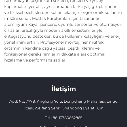
tamamlayan çeşitli kolu şekilleri, renkleri ve yüzey
kaplamaları yer alır; aynı zamanda farklı yaş gruplarından
ve fiziksel özelliklerden kullanıcılar için ergonomik kullanım
imkânı sunar. Mutfak kurulumları için tasarlanan
alüminyum kayar pencere, uyumlu sensörler ve otomasyon
cihazları aracılığıyla modern akıllı ev sistemleriyle
entegrasyonu destekler; bu da kullanım kolaylığını ve enerji
yönetimini artırır. Profesyonel montaj, her mutfak
ortamının kendine özgü yapısal çeşitliliklerini ve
fonksiyonel gereksinimlerini dikkate alarak optimal
hizalama ve performans sağlar.
İletişim
Add: No. 7778, Yinglong Yolu, Dongcheng Mahallesi, Linqu
İlçesi, Weifang Şehri, Shandong Eyaleti, Çin
Tel:
+86-13780862865