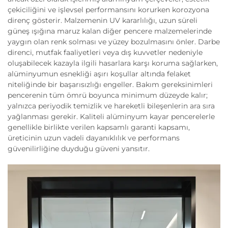
çekiciliğini ve işlevsel performansını korurken korozyona
direnç gösterir. Malzemenin UV kararlılığı, uzun süreli
güneş ışığına maruz kalan diğer pencere malzemelerinde
yaygın olan renk solması ve yüzey bozulmasını önler. Darbe
direnci, mutfak faaliyetleri veya dış kuvvetler nedeniyle
oluşabilecek kazayla ilgili hasarlara karşı koruma sağlarken,
alüminyumun esnekliği aşırı koşullar altında felaket
niteliğinde bir başarısızlığı engeller. Bakım gereksinimleri
pencerenin tüm ömrü boyunca minimum düzeyde kalır;
yalnızca periyodik temizlik ve hareketli bileşenlerin ara sıra
yağlanması gerekir. Kaliteli alüminyum kayar pencerelerle
genellikle birlikte verilen kapsamlı garanti kapsamı,
üreticinin uzun vadeli dayanıklılık ve performans
güvenilirliğine duyduğu güveni yansıtır.