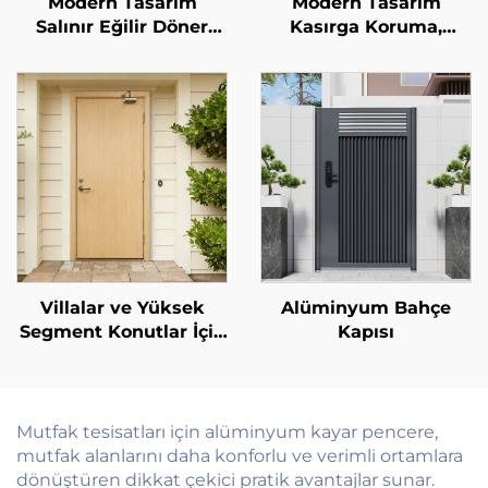
Modern Tasarım
Modern Tasarım
Salınır Eğilir Döner
Kasırga Koruma,
Alüminyum Alaşım
Darbeye ve Sese Karşı
Saplama Pencereleri,
Dayanıklı Alüminyum
Ekstra İnce Çerçeveli,
Avlu Kapısı, Balkon
Ses Yalıtımlı Ekran, Isı
Dış Mekân Cam
Yalıtımı
Sürgülü Kapılar
Villalar ve Yüksek
Alüminyum Bahçe
Segment Konutlar İçin
Kapısı
Ateşe Dayanıklı 90
Dakika Yangına
Dayanıklı, Ses Yalıtımlı
Ceviz/Kiraz Ağacı
Mutfak tesisatları için alüminyum kayar pencere,
Desenli Katı Ahşap
mutfak alanlarını daha konforlu ve verimli ortamlara
Kapı
dönüştüren dikkat çekici pratik avantajlar sunar.