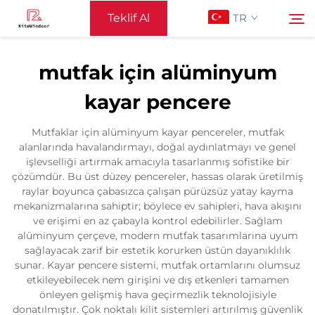
Teklif Al
TR
mutfak için alüminyum
Ana Sayfa
kayar pencere
Ara
Destek
Mutfaklar için alüminyum kayar pencereler, mutfak
alanlarında havalandırmayı, doğal aydınlatmayı ve genel
işlevselliği artırmak amacıyla tasarlanmış sofistike bir
Ürünler
çözümdür. Bu üst düzey pencereler, hassas olarak üretilmiş
raylar boyunca çabasızca çalışan pürüzsüz yatay kayma
mekanizmalarına sahiptir; böylece ev sahipleri, hava akışını
Uygulama
ve erişimi en az çabayla kontrol edebilirler. Sağlam
alüminyum çerçeve, modern mutfak tasarımlarına uyum
sağlayacak zarif bir estetik korurken üstün dayanıklılık
Haberler
sunar. Kayar pencere sistemi, mutfak ortamlarını olumsuz
etkileyebilecek nem girişini ve dış etkenleri tamamen
önleyen gelişmiş hava geçirmezlik teknolojisiyle
Bize Ulaşın
donatılmıştır. Çok noktalı kilit sistemleri artırılmış güvenlik