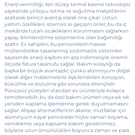
Enerji verimliliği, ileri düzey termal kesme teknolojisi
sayesinde yıl boyu ısıtma ve soğutma maliyetlerini
azaltarak birincil avantaj olarak öne çıkar. Üstün
yalıtım özellikleri, istemsiz ısı geçişini önler; bu da iç
mekânda tutarlı sıcaklıkların korunmasını sağlarken
yapay iklimlendirme sistemlerine olan bağımlılığı
azaltır. Ev sahipleri, bu pencerelerin hassas
mühendislikle tasarlanmış sızdırmazlık sistemleri
sayesinde enerji kaybını en aza indirmesiyle önemli
ölçüde fatura tasarrufu sağlar. Bakım kolaylığı da
başka bir büyük avantajdır; çünkü alüminyum doğal
olarak diğer malzemelerle ilişkilendirilen korozyon,
bükülme ve bozulma gibi sorunlara dirençlidir.
Pürüzsüz yüzeyleri standart ev ürünleriyle kolayca
temizlenebilir; bu da özel bakım ürünleri veya sık sık
yeniden kaplama işlemlerine gerek duyulmamasını
sağlar. Ahşap alternatiflerinin aksine, mutfaklar için
alüminyum kayar pencereler hiçbir zaman boyama,
vernikleme veya kapsamlı bakım gerektirmez;
böylece uzun ömürlülükleri boyunca zaman ve para