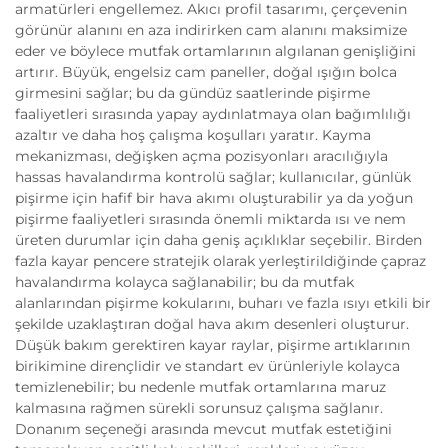
armatürleri engellemez. Akıcı profil tasarımı, çerçevenin
görünür alanını en aza indirirken cam alanını maksimize
eder ve böylece mutfak ortamlarının algılanan genişliğini
artırır. Büyük, engelsiz cam paneller, doğal ışığın bolca
girmesini sağlar; bu da gündüz saatlerinde pişirme
faaliyetleri sırasında yapay aydınlatmaya olan bağımlılığı
azaltır ve daha hoş çalışma koşulları yaratır. Kayma
mekanizması, değişken açma pozisyonları aracılığıyla
hassas havalandırma kontrolü sağlar; kullanıcılar, günlük
pişirme için hafif bir hava akımı oluşturabilir ya da yoğun
pişirme faaliyetleri sırasında önemli miktarda ısı ve nem
üreten durumlar için daha geniş açıklıklar seçebilir. Birden
fazla kayar pencere stratejik olarak yerleştirildiğinde çapraz
havalandırma kolayca sağlanabilir; bu da mutfak
alanlarından pişirme kokularını, buharı ve fazla ısıyı etkili bir
şekilde uzaklaştıran doğal hava akım desenleri oluşturur.
Düşük bakım gerektiren kayar raylar, pişirme artıklarının
birikimine dirençlidir ve standart ev ürünleriyle kolayca
temizlenebilir; bu nedenle mutfak ortamlarına maruz
kalmasına rağmen sürekli sorunsuz çalışma sağlanır.
Donanım seçeneği arasında mevcut mutfak estetiğini