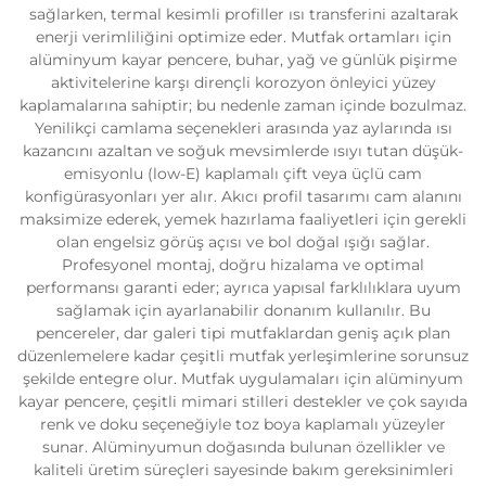
sağlarken, termal kesimli profiller ısı transferini azaltarak
enerji verimliliğini optimize eder. Mutfak ortamları için
alüminyum kayar pencere, buhar, yağ ve günlük pişirme
aktivitelerine karşı dirençli korozyon önleyici yüzey
kaplamalarına sahiptir; bu nedenle zaman içinde bozulmaz.
Yenilikçi camlama seçenekleri arasında yaz aylarında ısı
kazancını azaltan ve soğuk mevsimlerde ısıyı tutan düşük-
emisyonlu (low-E) kaplamalı çift veya üçlü cam
konfigürasyonları yer alır. Akıcı profil tasarımı cam alanını
maksimize ederek, yemek hazırlama faaliyetleri için gerekli
olan engelsiz görüş açısı ve bol doğal ışığı sağlar.
Profesyonel montaj, doğru hizalama ve optimal
performansı garanti eder; ayrıca yapısal farklılıklara uyum
sağlamak için ayarlanabilir donanım kullanılır. Bu
pencereler, dar galeri tipi mutfaklardan geniş açık plan
düzenlemelere kadar çeşitli mutfak yerleşimlerine sorunsuz
şekilde entegre olur. Mutfak uygulamaları için alüminyum
kayar pencere, çeşitli mimari stilleri destekler ve çok sayıda
renk ve doku seçeneğiyle toz boya kaplamalı yüzeyler
sunar. Alüminyumun doğasında bulunan özellikler ve
kaliteli üretim süreçleri sayesinde bakım gereksinimleri