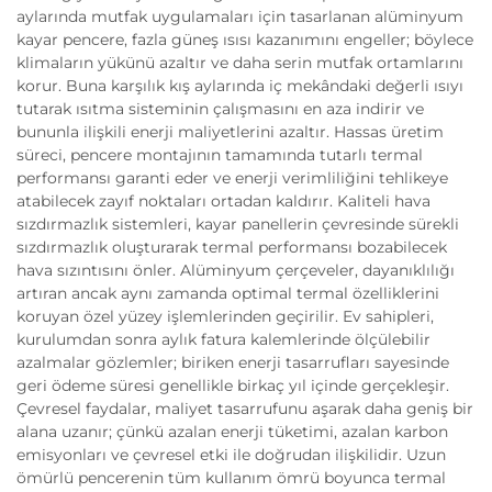
aylarında mutfak uygulamaları için tasarlanan alüminyum
kayar pencere, fazla güneş ısısı kazanımını engeller; böylece
klimaların yükünü azaltır ve daha serin mutfak ortamlarını
korur. Buna karşılık kış aylarında iç mekândaki değerli ısıyı
tutarak ısıtma sisteminin çalışmasını en aza indirir ve
bununla ilişkili enerji maliyetlerini azaltır. Hassas üretim
süreci, pencere montajının tamamında tutarlı termal
performansı garanti eder ve enerji verimliliğini tehlikeye
atabilecek zayıf noktaları ortadan kaldırır. Kaliteli hava
sızdırmazlık sistemleri, kayar panellerin çevresinde sürekli
sızdırmazlık oluşturarak termal performansı bozabilecek
hava sızıntısını önler. Alüminyum çerçeveler, dayanıklılığı
artıran ancak aynı zamanda optimal termal özelliklerini
koruyan özel yüzey işlemlerinden geçirilir. Ev sahipleri,
kurulumdan sonra aylık fatura kalemlerinde ölçülebilir
azalmalar gözlemler; biriken enerji tasarrufları sayesinde
geri ödeme süresi genellikle birkaç yıl içinde gerçekleşir.
Çevresel faydalar, maliyet tasarrufunu aşarak daha geniş bir
alana uzanır; çünkü azalan enerji tüketimi, azalan karbon
emisyonları ve çevresel etki ile doğrudan ilişkilidir. Uzun
ömürlü pencerenin tüm kullanım ömrü boyunca termal