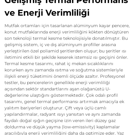
ve Enerji Verimliliği
Mutfak ortamları için tasarlanan alüminyum kayar pencere,
konut mutfaklarında enerji verimliliğini kökten dönüştüren
son teknoloji termal kesme teknolojisiyle donatılmıştır. Bu
gelişmiş sistem, iç ve dış alüminyum profiller arasına
yerleştirilen özel poliamid şeritlerden oluşur; bu şeritler ısı
iletimini etkili bir şekilde keserek istemsiz ısı geçişini önler.
Termal kesme tasarımı, rahat iç mekan sıcaklıklarını
korurken aynı zamanda ısıtma ve soğutma sistemleriyle
ilişkili enerji tüketimini önemli ölçüde azaltır. Profesyonel
testler, bu pencerelerin genellikle enerji verimliliği
açısından sektör standartlarını aşan olağanüstü U-
değerlerine ulaştığını göstermektedir. Çok odalı profil
tasarımı, genel termal performansı artırmak amacıyla ek
yalıtım bariyerleri oluşturur. Çift veya üçlü camlı
yapılandırmalar, radyant ısıyı yansıtan ve aynı zamanda
faydalı doğal ışığın geçişine izin veren ileri düzey gaz
doldurma ve düşük yayma (low-emissivity) kaplamalar
aracılığıyla enerji verimliliğini daha da optimize eder. Yaz