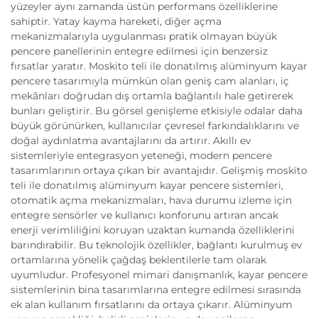
yüzeyler aynı zamanda üstün performans özelliklerine
sahiptir. Yatay kayma hareketi, diğer açma
mekanizmalarıyla uygulanması pratik olmayan büyük
pencere panellerinin entegre edilmesi için benzersiz
fırsatlar yaratır. Moskito teli ile donatılmış alüminyum kayar
pencere tasarımıyla mümkün olan geniş cam alanları, iç
mekânları doğrudan dış ortamla bağlantılı hale getirerek
bunları geliştirir. Bu görsel genişleme etkisiyle odalar daha
büyük görünürken, kullanıcılar çevresel farkındalıklarını ve
doğal aydınlatma avantajlarını da artırır. Akıllı ev
sistemleriyle entegrasyon yeteneği, modern pencere
tasarımlarının ortaya çıkan bir avantajıdır. Gelişmiş moskito
teli ile donatılmış alüminyum kayar pencere sistemleri,
otomatik açma mekanizmaları, hava durumu izleme için
entegre sensörler ve kullanıcı konforunu artıran ancak
enerji verimliliğini koruyan uzaktan kumanda özelliklerini
barındırabilir. Bu teknolojik özellikler, bağlantı kurulmuş ev
ortamlarına yönelik çağdaş beklentilerle tam olarak
uyumludur. Profesyonel mimari danışmanlık, kayar pencere
sistemlerinin bina tasarımlarına entegre edilmesi sırasında
ek alan kullanım fırsatlarını da ortaya çıkarır. Alüminyum