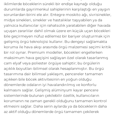
iklimlerde böceklerin sürekli bir endişe kaynağı olduğu
durumlarda gayrimenkul sahiplerinin karşılaştığı en yaygın
sorunlardan birini ele alır. Entegre moskito ağı, sivrisinekler,
midye sinekleri, sinekler ve hastalıklar taşıyabilen ya da
yalnızca kullanıcılar için rahatsızlık yaratabilen diğer havada
uçuşan zararlılar dahil olmak üzere en küçük uçan böcekleri
bile geçirmeyen nüfuz edilemez bir bariyer oluşturmak için
gelişmiş örgü teknolojisi kullanır. Bu dengeyi sağlamakta
koruma ile hava akışı arasında örgü malzemesi seçimi kritik
bir rol oynar. Premium modeller, böcekleri engellerken
maksimum hava geçişini sağlayan özel olarak tasarlanmış
cam elyaf veya poliester örgüye sahiptir; bu örgülerin
açıklık boyutları bilimsel olarak hesaplanmıştır. Bu örgü
tasarımına dair bilimsel yaklaşım, pencereler tamamen
açıkken bile böcek aktivitesinin en yoğun olduğu
dönemlerde odaların iyi havalandırılmış ve konforlu
kalmasını sağlar. Gelişmiş alüminyum kayar pencere
sistemlerinde bulunan çekilebilir özellik, kullanıcıların
korumanın ne zaman gerekli olduğunu tamamen kontrol
etmesini sağlar. Daha serin aylarda ya da böceklerin daha
az aktif olduğu dönemlerde örgü tamamen çekilerek