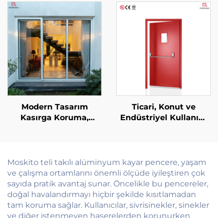
Gardırop Seti için Özel
Üstlü Musluk Arkası
Modern Tasarım
Ticari, Konut ve
Kasırga Koruma,
Endüstriyel Kullanım
Darbeye ve Sese Karşı
İçin Özel Olarak
Dayanıklı Alüminyum
Yapılandırılabilir Çoklu
Avlu Kapısı, Balkon
Senaryolu Çelik
Dış Mekân Cam
Yangın Kapısı
Moskito teli takılı alüminyum kayar pencere, yaşam
Sürgülü Kapılar
ve çalışma ortamlarını önemli ölçüde iyileştiren çok
sayıda pratik avantaj sunar. Öncelikle bu pencereler,
doğal havalandırmayı hiçbir şekilde kısıtlamadan
tam koruma sağlar. Kullanıcılar, sivrisinekler, sinekler
ve diğer istenmeyen haşerelerden korunurken