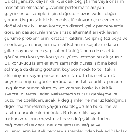
Bu olağanüstü dayanıklılık, sık sık değiştirme veya onarım
masrafları olmadan güvenilir performans arayan
gayrimenkul sahipleri için doğrudan uzun vadeli değer
yaratır. Uygun şekilde işlenmiş alüminyum çerçevelerde
doğal olarak bulunan korozyon direnci, çelik pencerelerde
görülen pas sorunlarını ve ahşap alternatifleri etkileyen
çürüme problemlerini ortadan kaldırır. Gelişmiş toz boya ve
anodizasyon süreçleri, normal kullanım koşullarında on
yıllar boyunca hem yapısal bütünlüğü hem de estetik
görünümü koruyan koruyucu yüzey katmanları oluşturur.
Bu koruyucu işlemler aynı zamanda güneş ışığına bağlı
solmaya da direnç gösterir; böylece moskito teli takılı
alüminyum kayar pencere, uzun ömürlü hizmet ömrü
boyunca orijinal görünümünü korur. Isıl kararlılık, pencere
uygulamalarında alüminyum yapının başka bir kritik
avantajını temsil eder. Malzemenin tutarlı genleşme ve
büzülme özellikleri, sıcaklık değişimlerine maruz kaldığında
diğer malzemelerde yaygın olarak görülen bükülme ve
takılma problemlerini önler. Bu kararlılık, kayar
mekanizmaların mevsimsel hava değişikliklerinden
bağımsız olarak sorunsuz çalışmasını sağlar ve
kullanıcıların kaliteli pencere sistemlerinden beklediği kolay