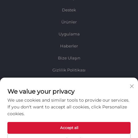
Destek
Ürünler
Uygulama
Haberler
Bize Ulaşın
Gizlilik Politikası
Bilgi
We value your privacy
Haftalık bültenimizi almak için kaydolun
We use cookies and similar tools to provide our services.
If you don't want to accept all cookies, click Personalize
cookies.
Accept all
GÖNDER