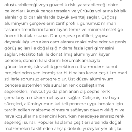
oluşturabileceği veya güvenlik riski yaratabileceği daire
balkonları, küçük bahçe terasları ve yürüyüş yollarına bitişik
alanlar gibi dar alanlarda büyük avantaj sağlar. Çağdaş
alüminyum çerçevelerin zarif profili, günümüz mimari
tasarım trendlerini tanımlayan temiz ve minimal estetiğe
önemli katkılar sunar. Dar çerçeve profilleri, yapısal
dayanıklılığı korurken cam alanını maksimize eder ve geniş
görüş açıları ile doğal ışığın daha fazla içeri girmesini
sağlar. Moskito teli ile donatılmış alüminyum kayar
pencere, dönem karakterini korumak amacıyla
güncellenmiş işlevsellik gerektiren ultra-modern konut
projelerinden yenilenmiş tarihi binalara kadar çeşitli mimari
stillerle sorunsuz entegre olur. Üst düzey alüminyum
pencere sistemlerinde sunulan renk özelleştirme
seçenekleri, mevcut ya da planlanan dış cephe renk
şemalarıyla mükemmel uyum sağlar. Gelişmiş toz boya
süreçleri, alüminyumun kaliteli pencere uygulamaları için
tercih edilen malzeme olmasını sağlayan dayanıklılığını ve
hava koşullarına direncini korurken neredeyse sınırsız renk
seçeneği sunar. Popüler kaplama çeşitleri arasında doğal
malzemeleri taklit eden ahşap dokulu yüzeyler yer alır; bu