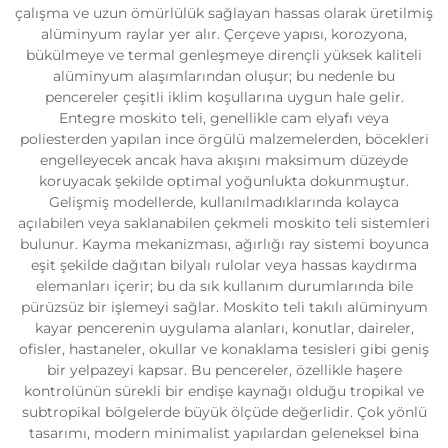
çalışma ve uzun ömürlülük sağlayan hassas olarak üretilmiş
alüminyum raylar yer alır. Çerçeve yapısı, korozyona,
bükülmeye ve termal genleşmeye dirençli yüksek kaliteli
alüminyum alaşımlarından oluşur; bu nedenle bu
pencereler çeşitli iklim koşullarına uygun hale gelir.
Entegre moskito teli, genellikle cam elyafı veya
poliesterden yapılan ince örgülü malzemelerden, böcekleri
engelleyecek ancak hava akışını maksimum düzeyde
koruyacak şekilde optimal yoğunlukta dokunmuştur.
Gelişmiş modellerde, kullanılmadıklarında kolayca
açılabilen veya saklanabilen çekmeli moskito teli sistemleri
bulunur. Kayma mekanizması, ağırlığı ray sistemi boyunca
eşit şekilde dağıtan bilyalı rulolar veya hassas kaydırma
elemanları içerir; bu da sık kullanım durumlarında bile
pürüzsüz bir işlemeyi sağlar. Moskito teli takılı alüminyum
kayar pencerenin uygulama alanları, konutlar, daireler,
ofisler, hastaneler, okullar ve konaklama tesisleri gibi geniş
bir yelpazeyi kapsar. Bu pencereler, özellikle haşere
kontrolünün sürekli bir endişe kaynağı olduğu tropikal ve
subtropikal bölgelerde büyük ölçüde değerlidir. Çok yönlü
tasarımı, modern minimalist yapılardan geleneksel bina