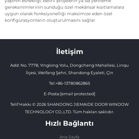
yapının esnekliği, belirli projelerin ya da yenileme
gereksinimlerinin sunduğu özel mekânsal kısıtlamalara
uygun olarak fonksiyonelliği maksimize eden özel
konfigürasyonların oluşturulmasını sağlar.
İletişim
Add: No. 7778, Yinglong Yolu, Dongcheng Mahallesi, Linqu
İlçesi, Weifang Şehri, Shandong Eyaleti, Çin
Tel:
+86-13780862865
E-Posta:
[email protected]
Telif Hakkı © 2026 SHANDONG JIEMAIDE DOOR WINDOW
TECHNOLOGY CO.,LTD. Tüm hakları saklıdır.
Hızlı Bağlantı
Ana Sayfa