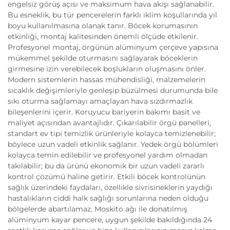
engelsiz görüş açısı ve maksimum hava akışı sağlanabilir.
Bu esneklik, bu tür pencerelerin farklı iklim koşullarında yıl
boyu kullanılmasına olanak tanır. Böcek korumasının
etkinliği, montaj kalitesinden önemli ölçüde etkilenir.
Profesyonel montaj, örgünün alüminyum çerçeve yapısına
mükemmel şekilde oturmasını sağlayarak böceklerin
girmesine izin verebilecek boşlukların oluşmasını önler.
Modern sistemlerin hassas mühendisliği, malzemelerin
sıcaklık değişimleriyle genleşip büzülmesi durumunda bile
sıkı oturma sağlamayı amaçlayan hava sızdırmazlık
bileşenlerini içerir. Koruyucu bariyerin bakımı basit ve
maliyet açısından avantajlıdır. Çıkarılabilir örgü panelleri,
standart ev tipi temizlik ürünleriyle kolayca temizlenebilir;
böylece uzun vadeli etkinlik sağlanır. Yedek örgü bölümleri
kolayca temin edilebilir ve profesyonel yardım olmadan
takılabilir; bu da ürünü ekonomik bir uzun vadeli zararlı
kontrol çözümü haline getirir. Etkili böcek kontrolünün
sağlık üzerindeki faydaları, özellikle sivrisineklerin yaydığı
hastalıkların ciddi halk sağlığı sorunlarına neden olduğu
bölgelerde abartılamaz. Moskito ağı ile donatılmış
alüminyum kayar pencere, uygun şekilde bakıldığında 24