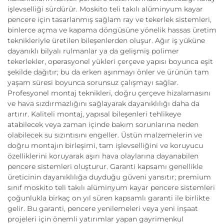
işlevselliği sürdürür. Moskito teli takılı alüminyum kayar
pencere için tasarlanmış sağlam ray ve tekerlek sistemleri,
binlerce açma ve kapama döngüsüne yönelik hassas üretim
teknikleriyle üretilen bileşenlerden oluşur. Ağır iş yüküne
dayanıklı bilyalı rulmanlar ya da gelişmiş polimer
tekerlekler, operasyonel yükleri çerçeve yapısı boyunca eşit
şekilde dağıtır; bu da erken aşınmayı önler ve ürünün tam
yaşam süresi boyunca sorunsuz çalışmayı sağlar.
Profesyonel montaj teknikleri, doğru çerçeve hizalamasını
ve hava sızdırmazlığını sağlayarak dayanıklılığı daha da
artırır. Kaliteli montaj, yapısal bileşenleri tehlikeye
atabilecek veya zaman içinde bakım sorunlarına neden
olabilecek su sızıntısını engeller. Üstün malzemelerin ve
doğru montajın birleşimi, tam işlevselliğini ve koruyucu
özelliklerini koruyarak aşırı hava olaylarına dayanabilen
pencere sistemleri oluşturur. Garanti kapsamı genellikle
üreticinin dayanıklılığa duyduğu güveni yansıtır; premium
sınıf moskito teli takılı alüminyum kayar pencere sistemleri
çoğunlukla birkaç on yıl süren kapsamlı garanti ile birlikte
gelir. Bu garanti, pencere yenilemeleri veya yeni inşaat
projeleri için önemli yatırımlar yapan gayrimenkul