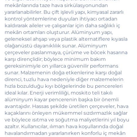
mekânlarında taze hava sirkülasyonundan
yararlanabilirler. Bu çift işlevli yapı, kimyasal zararlı
kontrol yöntemlerine duyulan ihtiyacı ortadan
kaldırarak aileler ve çalışanlar için daha sağlıklı iç
mekân ortamları oluşturur. Alüminyum yapı,
geleneksel ahşap veya plastik alternatiflere kıyasla
olağanüstü dayanıklılık sunar. Alüminyum
çerçeveler paslanmaya, çürüme ve böcek hasarına
karşı dirençlidir; böylece minimum bakım
gereksinimiyle on yıllarca güvenilir performans
sunar. Malzemenin doğa etkenlerine karşı doğal
direnci, tuzlu hava nedeniyle diğer malzemelerin
hızla bozulduğu kıyı bölgelerinde bu pencereleri
ideal kılar. Enerji verimliliği, moskito teli takılı
alüminyum kayar pencerenin başka bir önemli
avantajıdır. Hassas şekilde üretilen çerçeveler, hava
kaçaklarını önleyen mükemmel sızdırmazlık sağlar
ve böylece ısıtma ve soğutma maliyetlerini yıl boyu
azaltır. Kullanıcılar, ılıman hava koşullarında doğal
havalandırmadan yararlanırken konforlu iç mekân