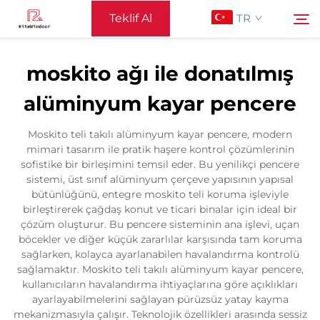
Teklif Al
TR
moskito ağı ile donatılmış
Ana Sayfa
alüminyum kayar pencere
Ara
Destek
Moskito teli takılı alüminyum kayar pencere, modern
mimari tasarım ile pratik haşere kontrol çözümlerinin
sofistike bir birleşimini temsil eder. Bu yenilikçi pencere
Ürünler
sistemi, üst sınıf alüminyum çerçeve yapısının yapısal
bütünlüğünü, entegre moskito teli koruma işleviyle
birleştirerek çağdaş konut ve ticari binalar için ideal bir
Uygulama
çözüm oluşturur. Bu pencere sisteminin ana işlevi, uçan
böcekler ve diğer küçük zararlılar karşısında tam koruma
sağlarken, kolayca ayarlanabilen havalandırma kontrolü
Haberler
sağlamaktır. Moskito teli takılı alüminyum kayar pencere,
kullanıcıların havalandırma ihtiyaçlarına göre açıklıkları
ayarlayabilmelerini sağlayan pürüzsüz yatay kayma
Bize Ulaşın
mekanizmasıyla çalışır. Teknolojik özellikleri arasında sessiz