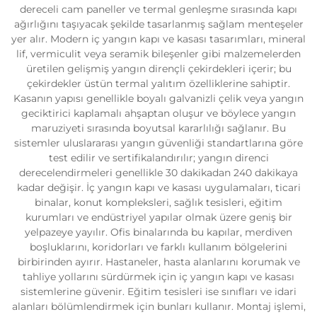
dereceli cam paneller ve termal genleşme sırasında kapı
ağırlığını taşıyacak şekilde tasarlanmış sağlam menteşeler
yer alır. Modern iç yangın kapı ve kasası tasarımları, mineral
lif, vermiculit veya seramik bileşenler gibi malzemelerden
üretilen gelişmiş yangın dirençli çekirdekleri içerir; bu
çekirdekler üstün termal yalıtım özelliklerine sahiptir.
Kasanın yapısı genellikle boyalı galvanizli çelik veya yangın
geciktirici kaplamalı ahşaptan oluşur ve böylece yangın
maruziyeti sırasında boyutsal kararlılığı sağlanır. Bu
sistemler uluslararası yangın güvenliği standartlarına göre
test edilir ve sertifikalandırılır; yangın direnci
derecelendirmeleri genellikle 30 dakikadan 240 dakikaya
kadar değişir. İç yangın kapı ve kasası uygulamaları, ticari
binalar, konut kompleksleri, sağlık tesisleri, eğitim
kurumları ve endüstriyel yapılar olmak üzere geniş bir
yelpazeye yayılır. Ofis binalarında bu kapılar, merdiven
boşluklarını, koridorları ve farklı kullanım bölgelerini
birbirinden ayırır. Hastaneler, hasta alanlarını korumak ve
tahliye yollarını sürdürmek için iç yangın kapı ve kasası
sistemlerine güvenir. Eğitim tesisleri ise sınıfları ve idari
alanları bölümlendirmek için bunları kullanır. Montaj işlemi,