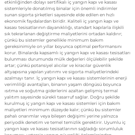
etkinliğinden dolayı sertifikalı iç yangın kapı ve kasası
sistemleriyle donatılmış binalar için önemli indirimler
sunan sigorta şirketleri sayesinde elde edilen en hızlı
ekonomik faydalardan biridir. Kaliteli iç yangın kapı ve
kasası tesisatlarının dayanıklılığı, standart kapılarla ilişkili
sık tekrarlanan değiştirme maliyetlerini ortadan kaldırır;
çünkü bu sistemler genellikle minimum bakım
gereksinimiyle on yıllar boyunca optimal performansını
korur. Binalarda kapsamlı iç yangın kapı ve kasası tesisatları
bulunması durumunda mülk değerleri ölçülebilir şekilde
artar; çünkü potansiyel alıcılar ve kiracılar güvenlik
altyapısına yapılan yatırımı ve sigorta maliyetlerindeki
azalmayı tanır. İç yangın kapı ve kasası sistemlerinin enerji
verimliliği avantajları, binanın yaşam döngüsü boyunca
ısıtma ve soğutma giderlerini azaltan gelişmiş termal
yalıtım sayesinde sürekli tasarruf sağlar. Doğru şekilde
kurulmuş iç yangın kapı ve kasası sistemleri için bakım
maliyetleri minimum düzeyde kalır; çünkü bu sistemler
pahalı onarımlar veya bileşen değişimi yerine yalnızca
periyodik denetim ve temel temizlik gerektirir. Uyumlu iç
yangın kapı ve kasası tesisatlarının sağladığı sorumluluk
koruması, yetersiz yangın güvenliği önlemlerinden