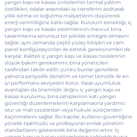
yangın kapı ve kasası ünitelerinin termal yalıtım
özellikleri, odalar arasındaki ısı transferini azaltarak
yıllık ısıtma ve soğutma maliyetlerini düşürerek
enerji verimliliğine katkı sağlar. Kurulum esnekliği, iç
yangın kapı ve kasası sistemlerinin mevcut bina
tasarımlarına sorunsuz bir şekilde entegre olmasını
sağlar; aynı zamanda çeşitli yüzey bitişleri ve cam
panel konfigürasyonları ile estetik gereksinimleri de
karşılar. Kaliteli iç yangın kapı ve kasası tesislerinin
düşük bakım gereksinimi, bina yöneticileri
tarafından takdir edilir; çünkü bunlar genellikle
yalnızca periyodik denetim ve temel temizlik ile en
iyi performans seviyesini korur. Yasal uyumluluk
avantajları da önemlidir: doğru iç yangın kapı ve
kasası kurulumu, bina sahiplerinin katı yangın
güvenliği düzenlemelerini karşılamasına yardımcı
olur ve mali cezalardan veya hukuki süreçlerden
kaçınmalarını sağlar. Bu kapılar, kullanıcı güvenliğine
yönelik taahhüdü ve profesyonel emlak yönetim
standartlarını göstererek bina değerini artırır. İç
yangın kapı ve kasası sistemlerinin sağladığı huzur