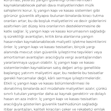
kaynaklanabilecek pahalı dava maliyetlerinden mülk
sahiplerini korur. İç yangın kapı ve kasası sistemleri gibi
görünür güvenlik altyapısı bulunan binalarda kiracı tutma
oranları artar; bu da boşluk maliyetlerini ve devir giderlerini
azaltırken üst düzey kira oranlarının desteklenmesine de
katkı sağlar. İç yangın kapı ve kasası korumasının sağladığı
iş sürekliliği avantajları, kritik bina alanlarına yangın
hasarından kaynaklanabilecek maliyetli işletme kesintilerini
önler. İç yangın kapı ve kasası tesisatları, birçok yargı
alanında mevcut olan güvenlik iyileştirme teşvikleri veya
amortisman avantajları aracılığıyla vergi avantajlarından
yararlanmaya uygun olabilir. İç yangın kapı ve kasası
sistemlerinden kaynaklanan satış değeri artışı genellikle
başlangıç yatırım maliyetini aşar; bu nedenle bu tesisatlar
gerekli harcamalar değil, kârlı sermaye iyileştirmeleridir.
Etkili iç yangın kapı ve kasası bölümlendirmesi ile
donatılmış binalarda acil müdahale maliyetleri azalır; çünkü
sınırlı tutulan yangınlar daha az kaynak gerektirir ve dolaylı
hasarı en aza indirir. İç yangın kapı ve kasası tesisatları
aracılığıyla gösterilen güvenlik taahhüdünün sağladığı
itibar avantajları, kaliteli kiracıları çeker ve rekabetçi emlak