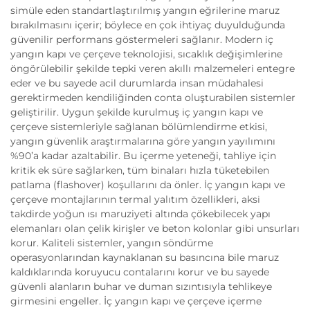
simüle eden standartlaştırılmış yangın eğrilerine maruz
bırakılmasını içerir; böylece en çok ihtiyaç duyulduğunda
güvenilir performans göstermeleri sağlanır. Modern iç
yangın kapı ve çerçeve teknolojisi, sıcaklık değişimlerine
öngörülebilir şekilde tepki veren akıllı malzemeleri entegre
eder ve bu sayede acil durumlarda insan müdahalesi
gerektirmeden kendiliğinden conta oluşturabilen sistemler
geliştirilir. Uygun şekilde kurulmuş iç yangın kapı ve
çerçeve sistemleriyle sağlanan bölümlendirme etkisi,
yangın güvenlik araştırmalarına göre yangın yayılımını
%90’a kadar azaltabilir. Bu içerme yeteneği, tahliye için
kritik ek süre sağlarken, tüm binaları hızla tüketebilen
patlama (flashover) koşullarını da önler. İç yangın kapı ve
çerçeve montajlarının termal yalıtım özellikleri, aksi
takdirde yoğun ısı maruziyeti altında çökebilecek yapı
elemanları olan çelik kirişler ve beton kolonlar gibi unsurları
korur. Kaliteli sistemler, yangın söndürme
operasyonlarından kaynaklanan su basıncına bile maruz
kaldıklarında koruyucu contalarını korur ve bu sayede
güvenli alanların buhar ve duman sızıntısıyla tehlikeye
girmesini engeller. İç yangın kapı ve çerçeve içerme