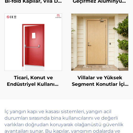
Bi-fold Kapılar, Vila Dış
Geçirmez Alüminyum
Mekân Avlu için
Alaşım Cam Açılır
Alüminyum
Tavan Penceresi,
Katlanabilir Kapı
Aydınlatmalı Vila Otel
Bölmesi, Akordeon
Çatı Penceresi Tavan
Cam Katlanır Avlu
Penceresi
Kapı Sistemi
Ticari, Konut ve
Villalar ve Yüksek
Endüstriyel Kullanım
Segment Konutlar İçin
İçin Özel Olarak
Ateşe Dayanıklı 90
Yapılandırılabilir Çoklu
Dakika Yangına
Senaryolu Çelik
Dayanıklı, Ses Yalıtımlı
Yangın Kapısı
Ceviz/Kiraz Ağacı
İç yangın kapı ve kasası sistemleri, yangın acil
Desenli Katı Ahşap
durumları sırasında bina kullanıcılarını ve değerli
Kapı
varlıkları doğrudan koruyarak olağanüstü güvenlik
avantajları sunar. Bu kapılar, yangının odalarda ve