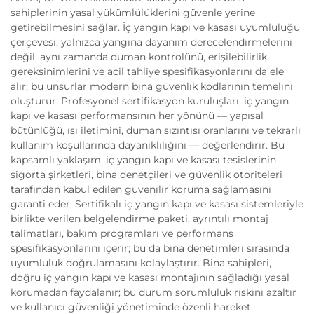
sahiplerinin yasal yükümlülüklerini güvenle yerine
getirebilmesini sağlar. İç yangın kapı ve kasası uyumluluğu
çerçevesi, yalnızca yangına dayanım derecelendirmelerini
değil, aynı zamanda duman kontrolünü, erişilebilirlik
gereksinimlerini ve acil tahliye spesifikasyonlarını da ele
alır; bu unsurlar modern bina güvenlik kodlarının temelini
oluşturur. Profesyonel sertifikasyon kuruluşları, iç yangın
kapı ve kasası performansının her yönünü — yapısal
bütünlüğü, ısı iletimini, duman sızıntısı oranlarını ve tekrarlı
kullanım koşullarında dayanıklılığını — değerlendirir. Bu
kapsamlı yaklaşım, iç yangın kapı ve kasası tesislerinin
sigorta şirketleri, bina denetçileri ve güvenlik otoriteleri
tarafından kabul edilen güvenilir koruma sağlamasını
garanti eder. Sertifikalı iç yangın kapı ve kasası sistemleriyle
birlikte verilen belgelendirme paketi, ayrıntılı montaj
talimatları, bakım programları ve performans
spesifikasyonlarını içerir; bu da bina denetimleri sırasında
uyumluluk doğrulamasını kolaylaştırır. Bina sahipleri,
doğru iç yangın kapı ve kasası montajının sağladığı yasal
korumadan faydalanır; bu durum sorumluluk riskini azaltır
ve kullanıcı güvenliği yönetiminde özenli hareket