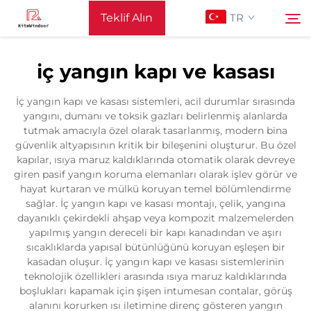
Teklif Alın
TR
iç yangın kapı ve kasası
Ana Sayfa
Ara
İç yangın kapı ve kasası sistemleri, acil durumlar sırasında
yangını, dumanı ve toksik gazları belirlenmiş alanlarda
Destek
tutmak amacıyla özel olarak tasarlanmış, modern bina
güvenlik altyapısının kritik bir bileşenini oluşturur. Bu özel
kapılar, ısıya maruz kaldıklarında otomatik olarak devreye
Ürünler
giren pasif yangın koruma elemanları olarak işlev görür ve
hayat kurtaran ve mülkü koruyan temel bölümlendirme
sağlar. İç yangın kapı ve kasası montajı, çelik, yangına
Uygulama
dayanıklı çekirdekli ahşap veya kompozit malzemelerden
yapılmış yangın dereceli bir kapı kanadından ve aşırı
sıcaklıklarda yapısal bütünlüğünü koruyan eşleşen bir
Haberler
kasadan oluşur. İç yangın kapı ve kasası sistemlerinin
teknolojik özellikleri arasında ısıya maruz kaldıklarında
boşlukları kapamak için şişen intumesan contalar, görüş
Bize Ulaşın
alanını korurken ısı iletimine direnç gösteren yangın