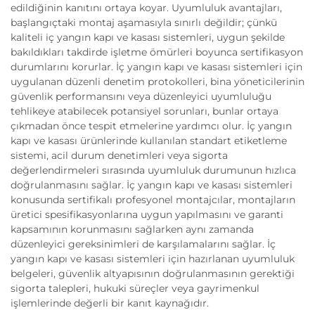
edildiğinin kanıtını ortaya koyar. Uyumluluk avantajları,
başlangıçtaki montaj aşamasıyla sınırlı değildir; çünkü
kaliteli iç yangın kapı ve kasası sistemleri, uygun şekilde
bakıldıkları takdirde işletme ömürleri boyunca sertifikasyon
durumlarını korurlar. İç yangın kapı ve kasası sistemleri için
uygulanan düzenli denetim protokolleri, bina yöneticilerinin
güvenlik performansını veya düzenleyici uyumluluğu
tehlikeye atabilecek potansiyel sorunları, bunlar ortaya
çıkmadan önce tespit etmelerine yardımcı olur. İç yangın
kapı ve kasası ürünlerinde kullanılan standart etiketleme
sistemi, acil durum denetimleri veya sigorta
değerlendirmeleri sırasında uyumluluk durumunun hızlıca
doğrulanmasını sağlar. İç yangın kapı ve kasası sistemleri
konusunda sertifikalı profesyonel montajcılar, montajların
üretici spesifikasyonlarına uygun yapılmasını ve garanti
kapsamının korunmasını sağlarken aynı zamanda
düzenleyici gereksinimleri de karşılamalarını sağlar. İç
yangın kapı ve kasası sistemleri için hazırlanan uyumluluk
belgeleri, güvenlik altyapısının doğrulanmasının gerektiği
sigorta talepleri, hukuki süreçler veya gayrimenkul
işlemlerinde değerli bir kanıt kaynağıdır.