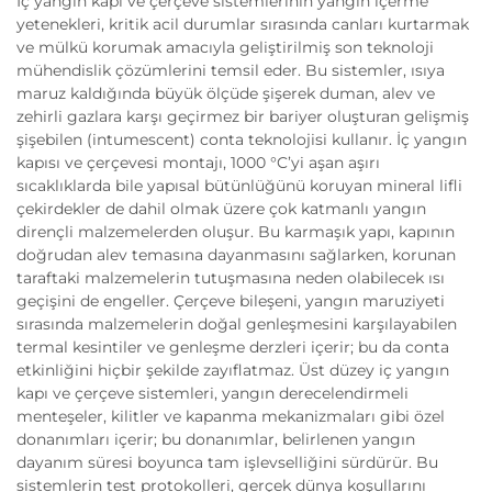
İç yangın kapı ve çerçeve sistemlerinin yangın içerme
yetenekleri, kritik acil durumlar sırasında canları kurtarmak
ve mülkü korumak amacıyla geliştirilmiş son teknoloji
mühendislik çözümlerini temsil eder. Bu sistemler, ısıya
maruz kaldığında büyük ölçüde şişerek duman, alev ve
zehirli gazlara karşı geçirmez bir bariyer oluşturan gelişmiş
şişebilen (intumescent) conta teknolojisi kullanır. İç yangın
kapısı ve çerçevesi montajı, 1000 °C’yi aşan aşırı
sıcaklıklarda bile yapısal bütünlüğünü koruyan mineral lifli
çekirdekler de dahil olmak üzere çok katmanlı yangın
dirençli malzemelerden oluşur. Bu karmaşık yapı, kapının
doğrudan alev temasına dayanmasını sağlarken, korunan
taraftaki malzemelerin tutuşmasına neden olabilecek ısı
geçişini de engeller. Çerçeve bileşeni, yangın maruziyeti
sırasında malzemelerin doğal genleşmesini karşılayabilen
termal kesintiler ve genleşme derzleri içerir; bu da conta
etkinliğini hiçbir şekilde zayıflatmaz. Üst düzey iç yangın
kapı ve çerçeve sistemleri, yangın derecelendirmeli
menteşeler, kilitler ve kapanma mekanizmaları gibi özel
donanımları içerir; bu donanımlar, belirlenen yangın
dayanım süresi boyunca tam işlevselliğini sürdürür. Bu
sistemlerin test protokolleri, gerçek dünya koşullarını